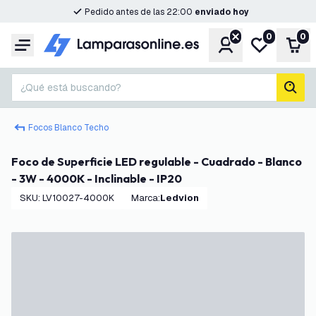
Pedido antes de las 22:00
enviado hoy
0
0
Cuenta
Mi lista de d
Carr
Menú
¿Qué está buscando?
busc
Focos Blanco Techo
Foco de Superficie LED regulable - Cuadrado - Blanco
- 3W - 4000K - Inclinable - IP20
SKU
:
LV10027-4000K
Marca
:
Ledvion