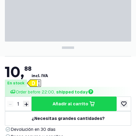
10
,
88
incl. IVA
En stock
Order before 22:00, 
shipped today
-
+
añadir al carrito
Disminuir cantidad
Aumentar cantidad
añadir a
¿Necesitas grandes cantidades?
Devolución en 30 días