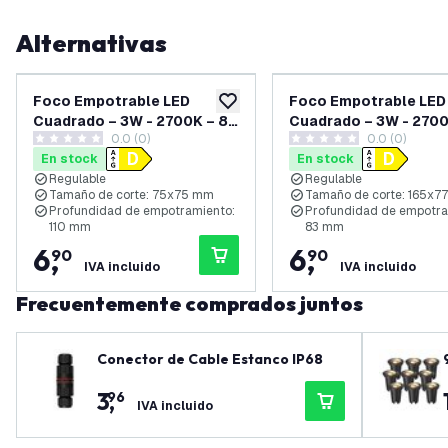
Alternativas
Foco Empotrable LED
Foco Empotrable LED
añadir a lista de deseos
Cuadrado – 3W - 2700K – 81
Cuadrado – 3W - 2700
0.0 (0)
0.0 (0)
mm – Negro
mm – Blanco
0 estrellas de puntuación
0 estrellas de puntuación
En stock
En stock
Regulable
Regulable
Tamaño de corte: 75x75 mm
Tamaño de corte: 165x7
Profundidad de empotramiento:
Profundidad de empotra
110 mm
83 mm
6
,
6
,
90
90
IVA incluido
IVA incluido
Frecuentemente comprados juntos
Conector de Cable Estanco IP68
3
,
96
IVA incluido