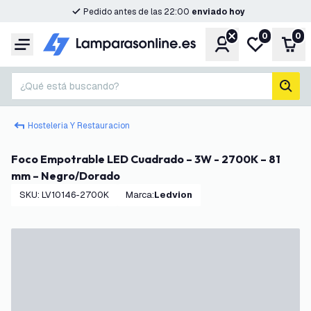
Pedido antes de las 22:00
enviado hoy
0
0
Cuenta
Mi lista de d
Carr
Menú
¿Qué está buscando?
busc
Hosteleria Y Restauracion
Foco Empotrable LED Cuadrado – 3W - 2700K – 81
mm – Negro/Dorado
SKU
:
LV10146-2700K
Marca
:
Ledvion