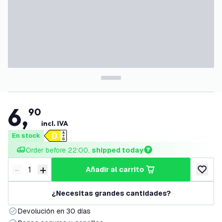
6
,
90
incl. IVA
En stock
Order before 22:00, 
shipped today
-
+
añadir al carrito
Disminuir cantidad
Aumentar cantidad
añadir a
¿Necesitas grandes cantidades?
Devolución en 30 días