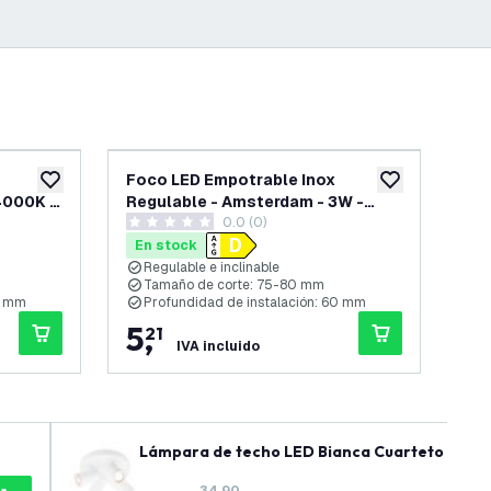
Foco LED Empotrable Inox
Fo
añadir a lista de deseos
añadir a lista d
 4000K -
Regulable - Amsterdam - 3W -
Reg
reseñas
0.0 (0)
6500K - ø82mm
ø9
0 estrellas de puntuación
0 es
En stock
En
Regulable e inclinable
R
Tamaño de corte: 75-80 mm
T
0 mm
Profundidad de instalación: 60 mm
P
5
,
5
21
IVA incluido
Lámpara de techo LED Bianca Cuarteto - Incli
34,90