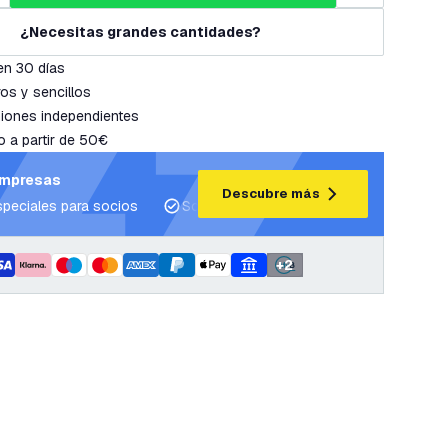
¿Necesitas grandes cantidades?
en 30 días
os y sencillos
iones independientes
o a partir de 50€
empresas
Descubre más
speciales para socios
Soporte para proyectos y planes de ilum
+
2