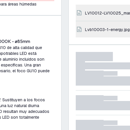
para áreas húmedas
LV10012-LV10025_ma
lvb10003-1-energy.jpg
 4000K - ø85mm
10 de alta calidad que
empotrables LED está
e aluminio incluidos son
as específicas. Una gran
esario, el foco GU10 puede
 Sustituyen a los focos
na luz natural diurna
10 resultan muy adecuados
s LED son totalmente