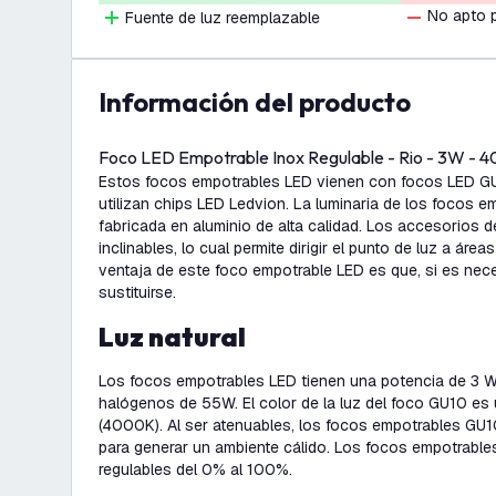
No apto 
Fuente de luz reemplazable
información del producto
Foco LED Empotrable Inox Regulable - Rio - 3W -
Estos focos empotrables LED vienen con focos LED GU
utilizan chips LED Ledvion. La luminaria de los focos 
fabricada en aluminio de alta calidad. Los accesorios d
inclinables, lo cual permite dirigir el punto de luz a áre
ventaja de este foco empotrable LED es que, si es nec
sustituirse.
Luz natural
Los focos empotrables LED tienen una potencia de 3 W.
halógenos de 55W. El color de la luz del foco GU10 es u
(4000K). Al ser atenuables, los focos empotrables GU
para generar un ambiente cálido. Los focos empotrable
regulables del 0% al 100%.