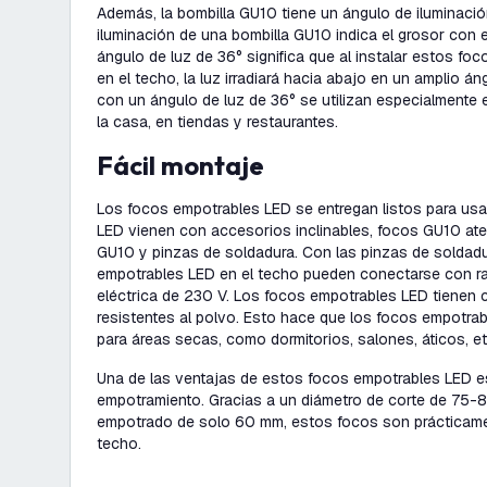
Además, la bombilla GU10 tiene un ángulo de iluminació
iluminación de una bombilla GU10 indica el grosor con el 
ángulo de luz de 36° significa que al instalar estos f
en el techo, la luz irradiará hacia abajo en un amplio 
con un ángulo de luz de 36° se utilizan especialmente 
la casa, en tiendas y restaurantes.
Fácil montaje
Los focos empotrables LED se entregan listos para usa
LED vienen con accesorios inclinables, focos GU10 at
GU10 y pinzas de soldadura. Con las pinzas de soldadu
empotrables LED en el techo pueden conectarse con rapi
eléctrica de 230 V. Los focos empotrables LED tienen c
resistentes al polvo. Esto hace que los focos empotr
para áreas secas, como dormitorios, salones, áticos, et
Una de las ventajas de estos focos empotrables LED e
empotramiento. Gracias a un diámetro de corte de 75-
empotrado de solo 60 mm, estos focos son prácticame
techo.