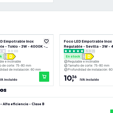
D Empotrable Inox
Foco LED Empotrable Inox
eos
añadir a lista de deseos
le - Tokio - 3W - 4000K -
Regulable - Sevilla - 3W -
0.0 (0)
abrir el panel de 
5.0 (1)
92mm - Cuadrado
as de puntuación
5 estrellas de puntuación
ck
En stock
le e inclinable
Regulable e inclinable
 de corte: 75-80 mm
Tamaño de corte: 75-80 mm
didad de instalación: 60 mm
Profundidad de instalación: 6
10
,
36
VA incluido
IVA incluido
tos
Alta eficiencia - Clase B