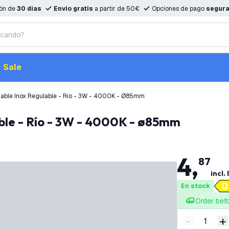
ión de
30 días
Envio gratis
a partir de 50€
Opciones de pago
segur
Sale
able Inox Regulable - Río - 3W - 4000K - Ø85mm
ble - Río - 3W - 4000K - ø85mm
4
,
87
incl. 
En stock
Order bef
-
+
Disminuir 
A