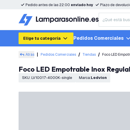
Pedido antes de las 22:00
enviado hoy
Plazo de devoluc
Pedidos Comerciales
Elige tu categoría
Atrás
Pedidos Comerciales
Tiendas
Foco LED Empotr
Foco LED Empotrable Inox Regula
SKU
:
LV10017-4000K-single
Marca
:
Ledvion