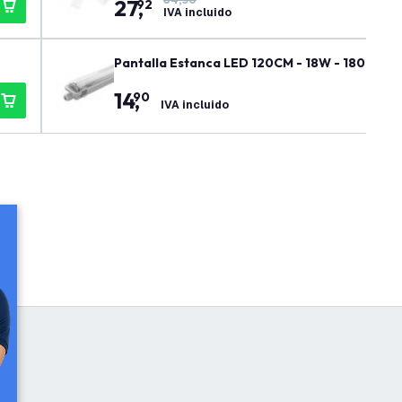
27
,
92
IVA incluido
Pantalla Estanca LED 120CM - 18W - 1800 Lúm
14
,
90
IVA incluido