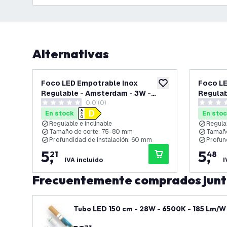
Alternativas
Foco LED Empotrable Inox
Foco LE
añadir a lista de des
Regulable - Amsterdam - 3W -
Regulab
0.0 (0)
4000K - ø82mm
ø92mm
0 estrellas de puntuación
0 estrell
En stock
En sto
Regulable e inclinable
Regulab
Tamaño de corte: 75-80 mm
Tamaño
Profundidad de instalación: 60 mm
Profun
5
,
5
,
21
48
IVA incluido
I
Frecuentemente comprados jun
Tubo LED 150 cm - 28W - 6500K - 185 Lm/W - 