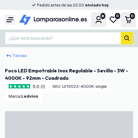
Pedido antes de las 22:00
enviado hoy
0
0
Cuenta
Mi lista de d
Carr
Menú
¿Qué está buscando?
busc
Tiendas
Foco LED Empotrable Inox Regulable - Sevilla - 3W -
4000K - 92mm - Cuadrado
5.0 (1)
SKU
:
LV10023-4000K-single
5 estrellas de puntuación
Marca
:
Ledvion