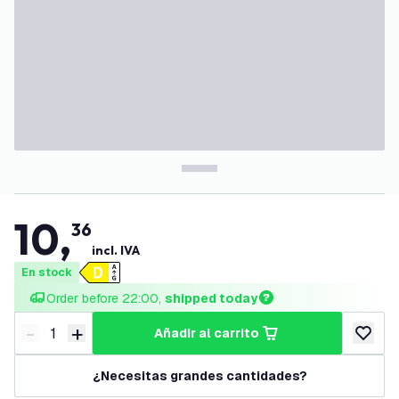
10
,
36
incl. IVA
En stock
Order before 22:00, 
shipped today
-
+
añadir al carrito
Disminuir cantidad
Aumentar cantidad
añadir a
¿Necesitas grandes cantidades?