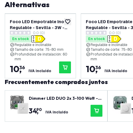
Alternativas
Foco LED Empotrable Inox
Foco LED Empotrable
añadir a lista de deseos
Regulable - Sevilla - 3W -
Regulable - Sevilla - 
0.0 (0)
0.0 (0)
2700K - 92mm - Cuadrado
6500K - 92mm - Cuad
0 estrellas de puntuación
0 estrellas de puntuación
En stock
En stock
Regulable e inclinable
Regulable e inclinable
Tamaño de corte: 75-80 mm
Tamaño de corte: 75-8
Profundidad de instalación: 60
Profundidad de instalaci
mm
mm
10
,
10
,
36
36
IVA incluido
IVA incluido
Frecuentemente comprados juntos
Dimmer LED DUO 2x 3-100 Watt - 2
20-240V - Corte de fase - Univers
34
,
90
al - Completo
IVA incluido