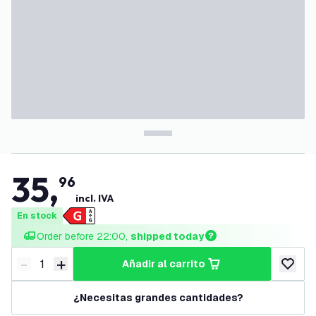
35
,
96
incl. IVA
En stock
Order before 22:00, 
shipped today
-
+
añadir al carrito
Disminuir cantidad
Aumentar cantidad
añadir a
¿Necesitas grandes cantidades?