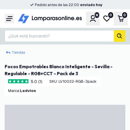
Pedido antes de las 22:00
enviado hoy
0
0
Cuenta
Mi lista de d
Carr
Menú
¿Qué está buscando?
busc
Tiendas
Focos Empotrables Blanco Inteligente - Sevilla -
Regulable - RGB+CCT - Pack de 3
5.0 (1)
SKU
:
LV10022-RGB-3pack
5 estrellas de puntuación
Marca
:
Ledvion