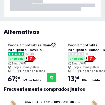
Alternativas
Focos Empotrables Blanco
Foco Empotrable
añadir a lista de deseos
Inteligente - Sevilla -
Inteligente Blanco - S
abrir el panel de reseñas
5.0 (1)
0.0 (0)
Regulable - RGB+CCT -
- Regulable - RGB+C
5 estrellas de puntuación
0 estrellas de puntuación
En stock
En stock
Pack de 6
Smart WiFi
Smart WiFi
Google Home y Alexa
Google Home y Alexa
RGB y luz cálida a blanca
RGB y luz cálida a blanca
67
,
13
,
96
46
IVA incluido
IVA incluido
Frecuentemente comprados juntos
Tubo LED 120 cm - 18W - 6500K - 1