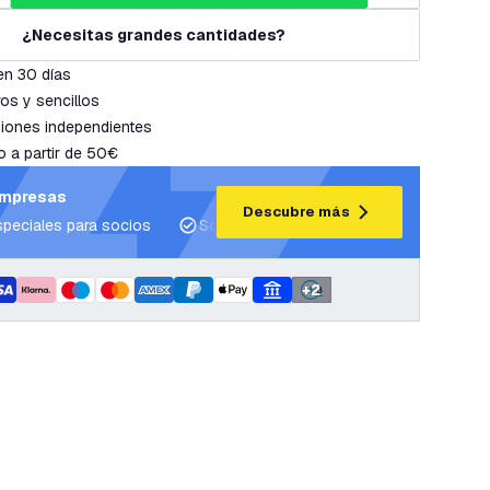
¿Necesitas grandes cantidades?
en 30 días
os y sencillos
iones independientes
o a partir de 50€
empresas
Descubre más
speciales para socios
Soporte para proyectos y planes de ilum
+
2