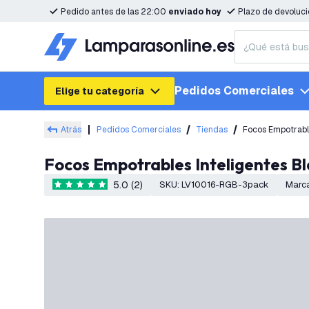
Pedido antes de las 22:00
enviado hoy
Plazo de devoluc
Pedidos Comerciales
Elige tu categoría
Atrás
Pedidos Comerciales
Tiendas
Focos Empotrable
Focos Empotrables Inteligentes B
5.0 (2)
SKU
:
LV10016-RGB-3pack
Marc
5 estrellas de puntuación