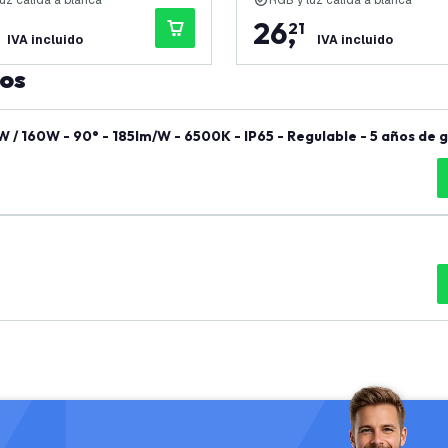
uz cálida a blanca
RGB y luz cálida a blanca
26
,
21
IVA incluido
IVA incluido
tos
 / 160W - 90° - 185lm/W - 6500K - IP65 - Regulable - 5 años de 