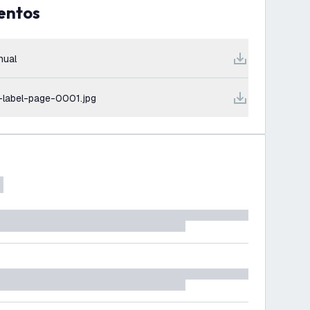
entos
nual
-label-page-0001.jpg