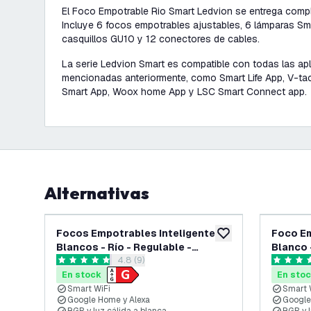
El Foco Empotrable Rio Smart Ledvion se entrega complet
Incluye 6 focos empotrables ajustables, 6 lámparas S
casquillos GU10 y 12 conectores de cables.
La serie Ledvion Smart es compatible con todas las ap
mencionadas anteriormente, como Smart Life App, V-tac
Smart App, Woox home App y LSC Smart Connect app.
Alternativas
Focos Empotrables Inteligentes
Foco Em
añadir a lista de des
Blancos - Río - Regulable -
Blanco 
abrir el panel de reseñas
4.8 (9)
RGB+CCT - Pack de 6
RGB+C
4.8 estrellas de puntuación
5 estrell
En stock
En sto
Smart WiFi
Smart 
Google Home y Alexa
Google