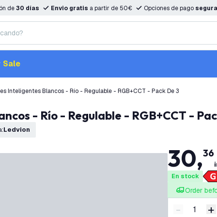
ión de
30 días
Envio gratis
a partir de 50€
Opciones de pago
segur
Sale
s Inteligentes Blancos - Río - Regulable - RGB+CCT - Pack De 3
lancos - Río - Regulable - RGB+CCT - Pac
a
:
Ledvion
30
,
36
i
En stock
Order bef
-
+
Disminuir 
A