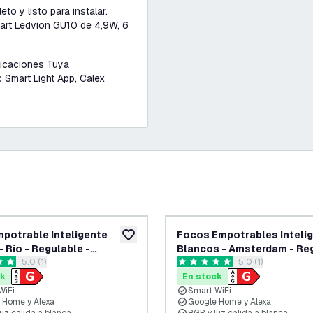
o y listo para instalar.
mart Ledvion GU10 de 4,9W, 6
licaciones Tuya
 Smart Light App, Calex
potrable Inteligente
Focos Empotrables Inteli
eos
añadir a lista de deseos
- Río - Regulable -
Blancos - Amsterdam - Re
abrir el panel de reseñas
5.0 (1)
abrir el panel de 
5.0 (1)
CT
- RGB+CCT - Pack de 3
as de puntuación
5 estrellas de puntuación
ck
En stock
WiFi
Smart WiFi
 Home y Alexa
Google Home y Alexa