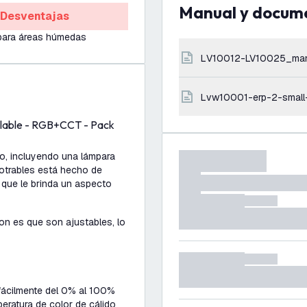
Manual y docum
Desventajas
para áreas húmedas
LV10012-LV10025_ma
lvw10001-erp-2-small
gulable - RGB+CCT - Pack
to, incluyendo una lámpara
otrables está hecho de
o que le brinda un aspecto
on es que son ajustables, lo
fácilmente del 0% al 100%
peratura de color de cálido