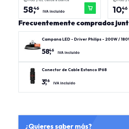
RGB y luz cálida a blanca
RGB y l
58
,
10
,
46
46
IVA incluido
Frecuentemente comprados jun
Campana LED - Driver Philips - 200W / 180W
ntía
58
,
46
IVA incluido
Conector de Cable Estanco IP68
3
,
96
IVA incluido
¿Quieres saber más?