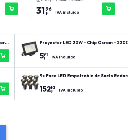
RGB y luz cálida a blanca
R
31
,
1
96
IVA incluido
gara
Proyector LED 20W - Chip Osram - 2200 Lum
5
,
91
IVA incluido
9x Foco LED Empotrable de Suelo Redondo - IP
152
,
10
IVA incluido