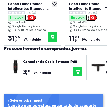
Focos Empotrables
Foco Empotrable
añadir a lista de deseos
Inteligentes Blancos -
Inteligente Blanco - T
0.0 (0)
0.0 (0)
Tokio - Regulable -
Regulable - RGB+CCT
0 estrellas de puntuación
0 estrellas de puntuación
En stock
En stock
RGB+CCT - Pack de 3
Smart WiFi
Smart WiFi
Google Home y Alexa
Google Home y Alexa
RGB y luz cálida a blanca
RGB y luz cálida a blanca
31
,
11
,
96
21
IVA incluido
IVA incluido
Frecuentemente comprados juntos
Conector de Cable Estanco IP68
3
,
96
IVA incluido
¿Quieres saber más?
Nuestro equipo estará encantado de ayudarte