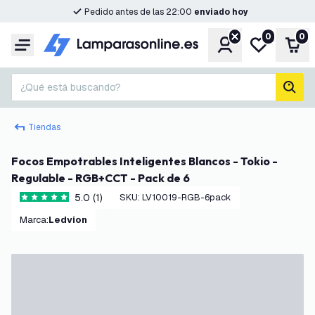
Pedido antes de las 22:00
enviado hoy
0
0
Cuenta
Mi lista de d
Carr
Menú
¿Qué está buscando?
busc
Tiendas
Focos Empotrables Inteligentes Blancos - Tokio -
Regulable - RGB+CCT - Pack de 6
5.0 (1)
SKU
:
LV10019-RGB-6pack
5 estrellas de puntuación
Marca
:
Ledvion