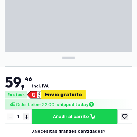
59
,
46
incl. IVA
Envío gratuito
En stock
Order before 22:00, 
shipped today
-
+
añadir al carrito
Disminuir cantidad
Aumentar cantidad
añadir a
¿Necesitas grandes cantidades?