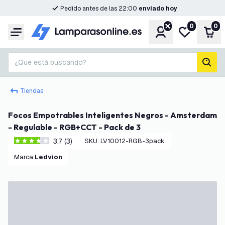
Pedido antes de las 22:00
enviado hoy
0
0
Cuenta
Mi lista de d
Carr
Menú
¿Qué está buscando?
busc
Tiendas
Focos Empotrables Inteligentes Negros - Amsterdam
- Regulable - RGB+CCT - Pack de 3
3.7 (3)
SKU
:
LV10012-RGB-3pack
3.7 estrellas de puntuación
Marca
:
Ledvion