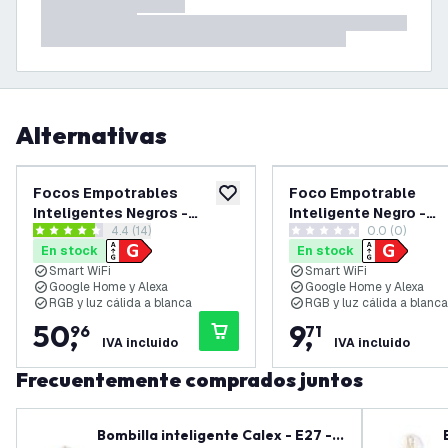
Alternativas
Focos Empotrables
Foco Empotrable
añadir a lista de deseos
Inteligentes Negros -
Inteligente Negro -
abrir el panel de reseñas
4.4 (14)
0.0 (0)
Amsterdam - Regulable -
Amsterdam - Regulabl
4.4 estrellas de puntuación
0 estrellas de puntuación
En stock
En stock
RGB+CCT - Pack de 6
RGB+CCT
Smart WiFi
Smart WiFi
Google Home y Alexa
Google Home y Alexa
RGB y luz cálida a blanca
RGB y luz cálida a blanca
50
,
9
,
96
71
IVA incluido
IVA incluido
Frecuentemente comprados juntos
Bombilla inteligente Calex - E27 -