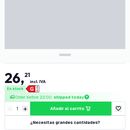
26
,
21
incl. IVA
En stock
Order before 22:00, 
shipped today
-
+
añadir al carrito
Disminuir cantidad
Aumentar cantidad
añadir a
¿Necesitas grandes cantidades?