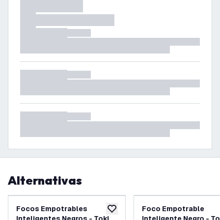
Alternativas
Focos Empotrables
Foco Empotrable
añadir a lista de deseos
Inteligentes Negros - Tokio
Inteligente Negro - To