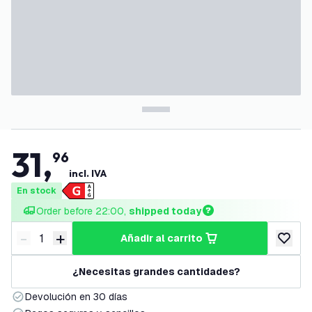
31
,
96
incl. IVA
En stock
Order before 22:00, 
shipped today
-
+
añadir al carrito
Disminuir cantidad
Aumentar cantidad
añadir a
¿Necesitas grandes cantidades?
Devolución en 30 días