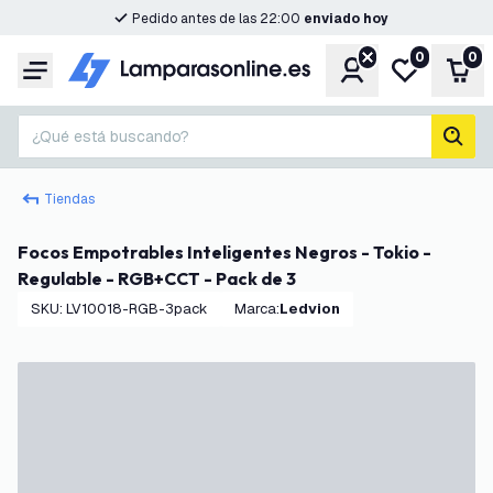
Pedido antes de las 22:00
enviado hoy
0
0
Cuenta
Mi lista de d
Carr
Menú
¿Qué está buscando?
busc
Tiendas
Focos Empotrables Inteligentes Negros - Tokio -
Regulable - RGB+CCT - Pack de 3
SKU
:
LV10018-RGB-3pack
Marca
:
Ledvion