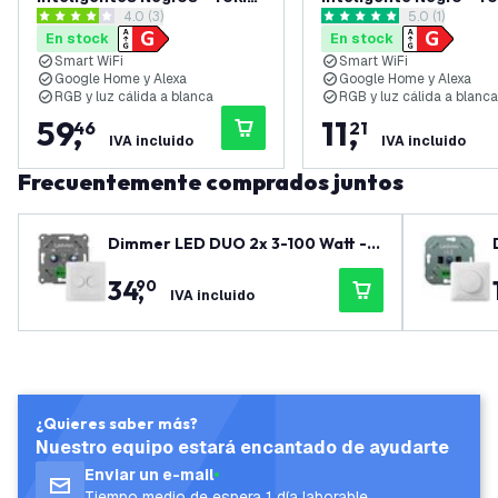
abrir el panel de reseñas
4.0 (3)
abrir el panel
5.0 (1)
- Regulable - RGB+CCT -
Regulable - RGB+CCT
4 estrellas de puntuación
5 estrellas de puntuación
En stock
En stock
Pack de 6
Smart WiFi
Smart WiFi
Google Home y Alexa
Google Home y Alexa
RGB y luz cálida a blanca
RGB y luz cálida a blanca
59
,
11
,
46
21
IVA incluido
IVA incluido
Frecuentemente comprados juntos
Dimmer LED DUO 2x 3-100 Watt - 2
20-240V - Corte de fase - Univers
34
,
90
al - Completo
IVA incluido
¿Quieres saber más?
Nuestro equipo estará encantado de ayudarte
Enviar un e-mail
Tiempo medio de espera 1 día laborable