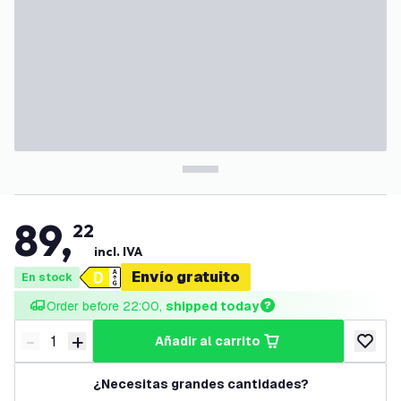
89
,
22
incl. IVA
Envío gratuito
En stock
Order before 22:00, 
shipped today
-
+
añadir al carrito
Disminuir cantidad
Aumentar cantidad
añadir a
¿Necesitas grandes cantidades?