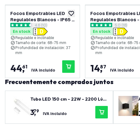
Focos Empotrables LED
Focos Empotrables L
añadir a lista de deseos
Regulables Blancos - IP65 -
Regulables Blancos - 
abrir el panel de reseñas
4.6 (10)
abrir el pane
5.0 (18)
7W - CCT - ø90mm - 5 años
7W - CCT - ø90mm - 5
4.6 estrellas de puntuación
5 estrellas de puntuación
En stock
En stock
de garantía - Para el baño
de garantía - Para el 
Regulable e inclinable
Regulable e inclinable
Tamaño de corte: 68-75 mm
Tamaño de corte: 68-7
Profundidad de instalación: 37
Profundidad de instalacio
mm
mm
44
,
14
,
61
87
IVA incluido
IVA incluido
Frecuentemente comprados juntos
Tubo LED 150 cm - 22W - 2200 Lúm
enes - 6500K - 3 años de garantía
3
,
79
IVA incluido