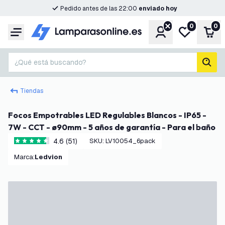
Pedido antes de las 22:00
enviado hoy
0
0
Cuenta
Mi lista de d
Carr
Menú
¿Qué está buscando?
busc
Tiendas
Focos Empotrables LED Regulables Blancos - IP65 -
7W - CCT - ø90mm - 5 años de garantía - Para el baño
4.6 (51)
SKU
:
LV10054_6pack
4.6 estrellas de puntuación
Marca
:
Ledvion