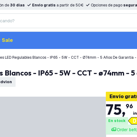
ión de
30 días
Envio gratis
a partir de 50€
Opciones de pago
segur
Sale
es LED Regulables Blancos - IP65 - 5W - CCT - Ø74mm - 5 Años De Garantía -
 Blancos - IP65 - 5W - CCT - ø74mm - 5 
edvion
Envío grat
75
,
96
in
En stock
Order bef