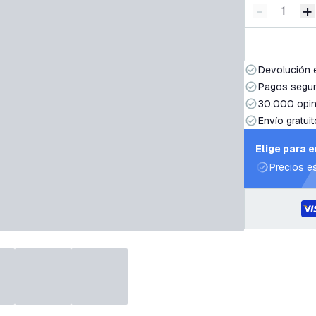
-
+
Disminuir 
A
Devolución 
Pagos segur
30.000 opin
Envío gratuit
Elige para 
Precios e