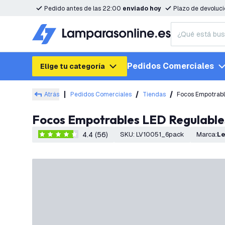
Pedido antes de las 22:00
enviado hoy
Plazo de devoluc
Pedidos Comerciales
Elige tu categoría
Atrás
Pedidos Comerciales
Tiendas
Focos Empotrabl
Focos Empotrables LED Regulables
4.4 (56)
SKU
:
LV10051_6pack
Marca
:
L
4.4 estrellas de puntuación