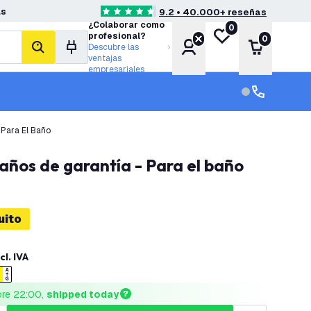
as
9.2 • 40.000+ reseñas
4.6 estrellas de puntuación
¿Colaborar como
0
Mi lista de deseos
profesional?
0
Cuenta
Carrito
Descubre las
buscar
ventajas
empresariales
Servicio al cl
Servicio al cl
 Para El Baño
años de garantía - Para el baño
uito
cl. IVA
ore 22:00, 
shipped today