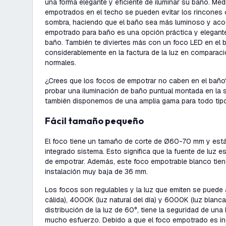
una forma elegante y eficiente de iluminar su baño. Med
empotrados en el techo se pueden evitar los rincones
sombra, haciendo que el baño sea más luminoso y acoge
empotrado para baño es una opción práctica y elegante
baño. También te diviertes más con un foco LED en el 
considerablemente en la factura de la luz en comparac
normales.
¿Crees que los focos de empotrar no caben en el bañ
probar una iluminación de baño puntual montada en la s
también disponemos de una amplia gama para todo tip
Fácil tamaño pequeño
El foco tiene un tamaño de corte de Ø60-70 mm y est
integrado sistema. Esto significa que la fuente de luz e
de empotrar. Además, este foco empotrable blanco tie
instalación muy baja de 36 mm.
Los focos son regulables y la luz que emiten se puede
cálida), 4000K (luz natural del día) y 6000K (luz blanc
distribución de la luz de 60°, tiene la seguridad de una
mucho esfuerzo. Debido a que el foco empotrado es in