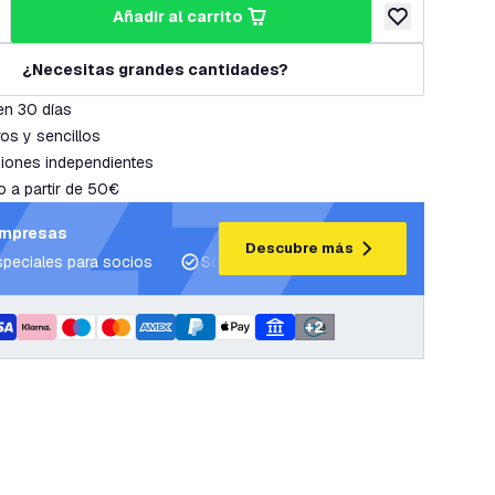
añadir al carrito
cantidad
umentar cantidad
añadir a lista 
¿Necesitas grandes cantidades?
en 30 días
os y sencillos
iones independientes
o a partir de 50€
empresas
Descubre más
speciales para socios
Soporte para proyectos y planes de ilum
+
2