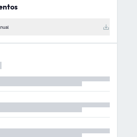
entos
nual