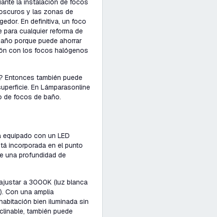
iante la instalación de focos
 oscuros y las zonas de
dor. En definitiva, un foco
 para cualquier reforma de
baño porque puede ahorrar
ión con los focos halógenos
o? Entonces también puede
uperficie. En Lámparasonline
o de focos de baño.
á equipado con un LED
stá incorporada en el punto
ne una profundidad de
 ajustar a 3000K (luz blanca
a). Con una amplia
 habitación bien iluminada sin
clinable, también puede