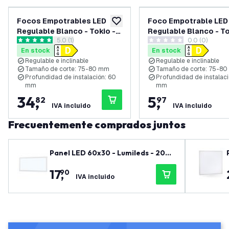
Focos Empotrables LED
Foco Empotrable LED
añadir a lista de deseos
Regulable Blanco - Tokio -
Regulable Blanco - To
abrir el panel de reseñas
5.0 (1)
0.0 (0)
3W - 6500K - ø92mm - 6
3W - 6500K - ø92mm
5 estrellas de puntuación
0 estrellas de puntuación
En stock
En stock
Pack
Regulable e inclinable
Regulable e inclinable
Tamaño de corte: 75-80 mm
Tamaño de corte: 75-8
Profundidad de instalación: 60
Profundidad de instalaci
mm
mm
34
,
5
,
82
97
IVA incluido
IVA incluido
Frecuentemente comprados juntos
Panel LED 60x30 - Lumileds - 20W
- 125Lm/W - 6500K - 5 años de gar
17
,
90
antía
IVA incluido