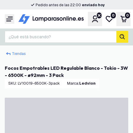
Pedido antes de las 22:00
enviado hoy
0
0
Cuenta
Mi lista de d
Carr
Menú
¿Qué está buscando?
busc
Tiendas
Focos Empotrables LED Regulable Blanco - Tokio - 3W
- 6500K - ø92mm - 3 Pack
SKU
:
LV10019-6500K-3pack
Marca
:
Ledvion