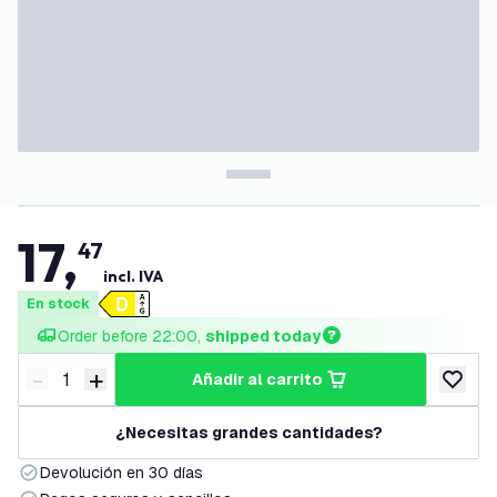
17
,
47
incl. IVA
En stock
Order before 22:00, 
shipped today
-
+
añadir al carrito
Disminuir cantidad
Aumentar cantidad
añadir a
¿Necesitas grandes cantidades?
Devolución en 30 días