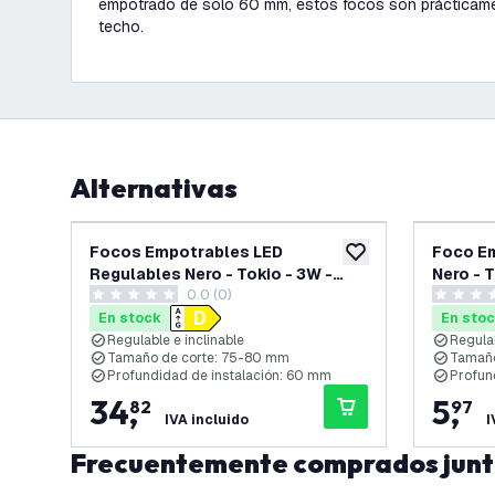
empotrado de solo 60 mm, estos focos son prácticame
techo.
Alternativas
Focos Empotrables LED
Foco Em
añadir a lista de des
Regulables Nero - Tokio - 3W -
Nero - 
0.0 (0)
4000K - ø92mm - 6 Pack
ø92mm
0 estrellas de puntuación
0 estrell
En stock
En sto
Regulable e inclinable
Regulab
Tamaño de corte: 75-80 mm
Tamaño
Profundidad de instalación: 60 mm
Profun
34
,
5
,
82
97
IVA incluido
I
Frecuentemente comprados jun