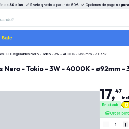
ión de
30 días
Envio gratis
a partir de 50€
Opciones de pago
segur
Sale
es LED Regulables Nero - Tokio - 3W - 4000K - Ø92mm - 3 Pack
s Nero - Tokio - 3W - 4000K - ø92mm - 
17
,
47
incl
En stock
Order bef
-
+
Disminuir 
A