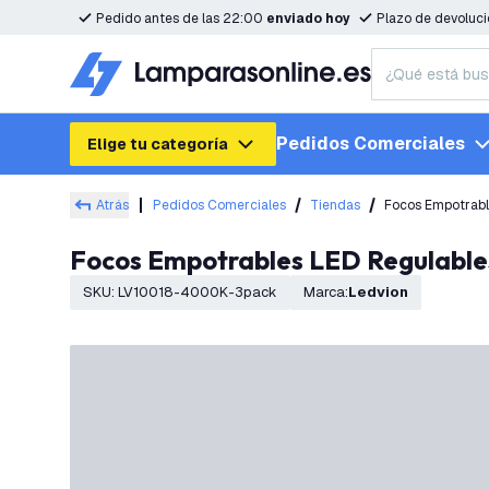
Pedido antes de las 22:00
enviado hoy
Plazo de devoluc
Pedidos Comerciales
Elige tu categoría
Atrás
Pedidos Comerciales
Tiendas
Focos Empotrabl
Focos Empotrables LED Regulable
SKU
:
LV10018-4000K-3pack
Marca
:
Ledvion