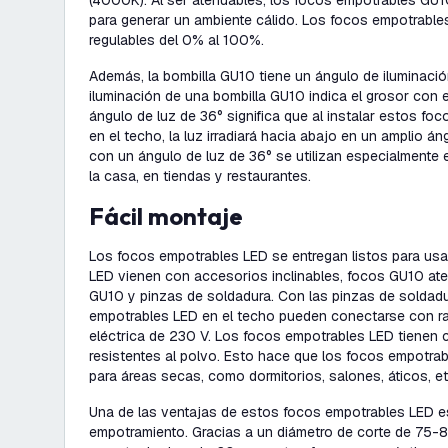
(4000K). Al ser atenuables, los focos empotrables GU
para generar un ambiente cálido. Los focos empotrable
regulables del 0% al 100%.
Además, la bombilla GU10 tiene un ángulo de iluminació
iluminación de una bombilla GU10 indica el grosor con el 
ángulo de luz de 36° significa que al instalar estos f
en el techo, la luz irradiará hacia abajo en un amplio 
con un ángulo de luz de 36° se utilizan especialmente 
la casa, en tiendas y restaurantes.
Fácil montaje
Los focos empotrables LED se entregan listos para usa
LED vienen con accesorios inclinables, focos GU10 at
GU10 y pinzas de soldadura. Con las pinzas de soldadu
empotrables LED en el techo pueden conectarse con rapi
eléctrica de 230 V. Los focos empotrables LED tienen c
resistentes al polvo. Esto hace que los focos empotr
para áreas secas, como dormitorios, salones, áticos, et
Una de las ventajas de estos focos empotrables LED e
empotramiento. Gracias a un diámetro de corte de 75-