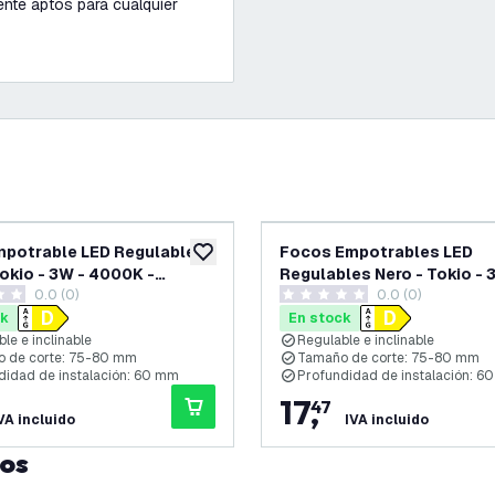
nte aptos para cualquier
potrable LED Regulable
Focos Empotrables LED
eos
añadir a lista de deseos
Tokio - 3W - 4000K -
Regulables Nero - Tokio - 
0.0 (0)
0.0 (0)
6500K - ø92mm - 3 Pack
as de puntuación
0 estrellas de puntuación
ck
En stock
le e inclinable
Regulable e inclinable
 de corte: 75-80 mm
Tamaño de corte: 75-80 mm
didad de instalación: 60 mm
Profundidad de instalación: 6
17
,
47
VA incluido
IVA incluido
tos