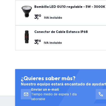
Bombilla LED GU10 regulable - 5W - 3000K
3
,
90
IVA incluido
Conector de Cable Estanco IP68
3
,
96
IVA incluido
¿Quieres saber más?
Nuestro equipo estará encantado de ayudar
Enviar un e-mail
Tiempo medio de espera 1 día
laborable