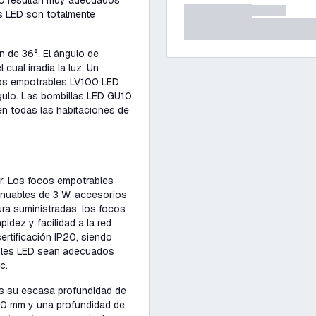
10 resultan muy adecuados
s LED son totalmente
n de 36°. El ángulo de
cual irradia la luz. Un
ocos empotrables LV100 LED
ángulo. Las bombillas LED GU10
en todas las habitaciones de
r. Los focos empotrables
enuables de 3 W, accesorios
ra suministradas, los focos
dez y facilidad a la red
ertificación IP20, siendo
ables LED sean adecuados
c.
s su escasa profundidad de
80 mm y una profundidad de