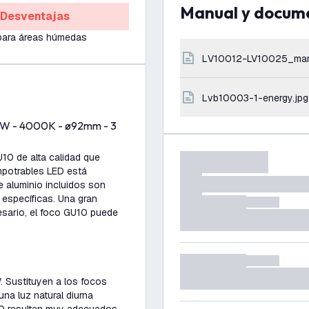
Manual y docum
Desventajas
para áreas húmedas
LV10012-LV10025_ma
lvb10003-1-energy.jpg
 3W - 4000K - ø92mm - 3
10 de alta calidad que
empotrables LED está
e aluminio incluidos son
as específicas. Una gran
esario, el foco GU10 puede
 Sustituyen a los focos
na luz natural diurna