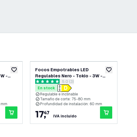
Focos Empotrables LED
Fo
añadir a lista de deseos
añadir a lista d
3W -
Regulables Nero - Tokio - 3W -
Ner
abrir el panel de reseñas
5.0 (3)
2700K - ø92mm - 3 Pack
ø9
5 estrellas de puntuación
0 es
En stock
En
Regulable e inclinable
R
Tamaño de corte: 75-80 mm
T
0 mm
Profundidad de instalación: 60 mm
P
17
,
5
47
IVA incluido