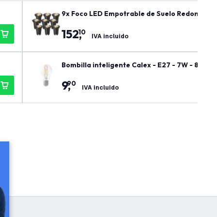
9x Foco LED Empotrable de Suelo Redondo - IP
152
,
10
IVA incluido
Bombilla inteligente Calex - E27 - 7W - 806
9
,
90
IVA incluido