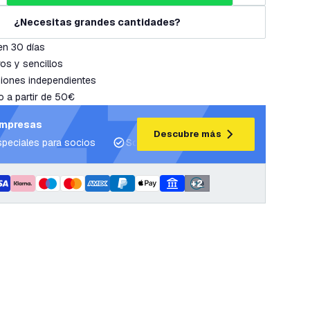
¿Necesitas grandes cantidades?
en 30 días
os y sencillos
iones independientes
o a partir de 50€
empresas
Descubre más
speciales para socios
Soporte para proyectos y planes de ilum
+
2