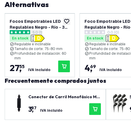
Alternativas
Focos Empotrables LED
Foco Empotrable LED
añadir a lista de deseos
Regulables Negro - Río - 3W
Regulable Negro - Río
abrir el panel de reseñas
5.0 (1)
0.0 (0)
- 4000K - ø85mm - 6 Pack
4000K - ø85mm
5 estrellas de puntuación
0 estrellas de puntuación
En stock
En stock
Regulable e inclinable
Regulable e inclinable
Tamaño de corte: 75-80 mm
Tamaño de corte: 75-8
Profundidad de instalación: 60
Profundidad de instalaci
mm
mm
27
,
4
,
55
69
IVA incluido
IVA incluido
Frecuentemente comprados juntos
Conector de Carril Monofásico Me
diano + Fuente de Alimentación - N
3
,
87
egro
IVA incluido