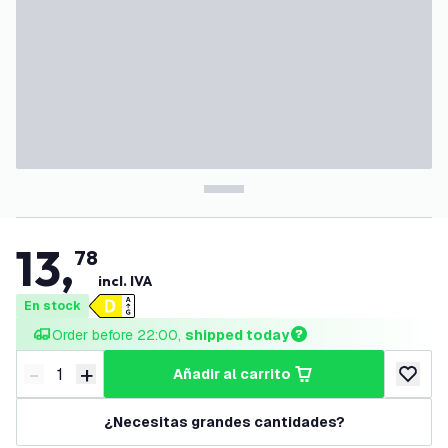
13
,
78
incl. IVA
En stock
Order before 22:00, 
shipped today
-
+
añadir al carrito
Disminuir cantidad
Aumentar cantidad
añadir a
¿Necesitas grandes cantidades?