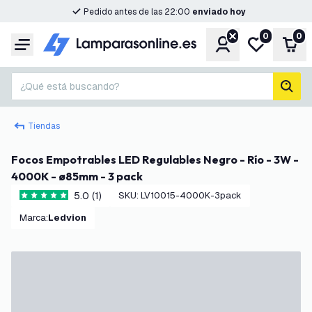
Pedido antes de las 22:00
enviado hoy
0
0
Cuenta
Mi lista de d
Carr
Menú
¿Qué está buscando?
busc
Tiendas
Focos Empotrables LED Regulables Negro - Río - 3W -
4000K - ø85mm - 3 pack
5.0 (1)
SKU
:
LV10015-4000K-3pack
5 estrellas de puntuación
Marca
:
Ledvion