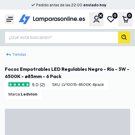
Pedido antes de las 22:00
enviado hoy
0
0
Cuenta
Mi lista de d
Carr
Menú
¿Qué está buscando?
busc
Tiendas
Focos Empotrables LED Regulables Negro - Río - 3W -
6500K - ø85mm - 6 Pack
5.0 (2)
SKU
:
LV10015-6500K-6pack
5 estrellas de puntuación
Marca
:
Ledvion