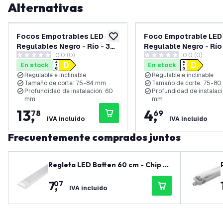
Alternativas
Focos Empotrables LED
Foco Empotrable LED
añadir a lista de deseos
Regulables Negro - Río - 3W
Regulable Negro - Río
0.0 (0)
0.0 (0)
- 6500K - ø85mm - 3 pack
6500K - ø85mm
0 estrellas de puntuación
0 estrellas de puntuación
En stock
En stock
Regulable e inclinable
Regulable e inclinable
Tamaño de corte: 75-84 mm
Tamaño de corte: 75-8
Profundidad de instalación: 60
Profundidad de instalaci
mm
mm
13
,
4
,
78
69
IVA incluido
IVA incluido
Frecuentemente comprados juntos
Regleta LED Batten 60 cm - Chip LE
D Samsung - 15W - 4000K - IP20 - 5
7
,
07
años de garantía
IVA incluido