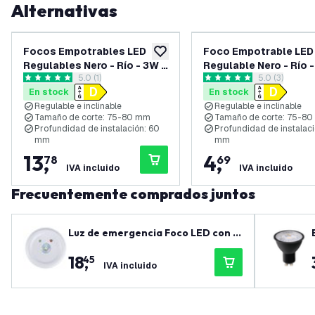
Alternativas
Focos Empotrables LED
Foco Empotrable LED
añadir a lista de deseos
Regulables Nero - Río - 3W -
Regulable Nero - Río -
abrir el panel de reseñas
5.0 (1)
abrir el pane
5.0 (3)
2700K - ø85mm - 3 pack
2700K - ø85mm
5 estrellas de puntuación
5 estrellas de puntuación
En stock
En stock
Regulable e inclinable
Regulable e inclinable
Tamaño de corte: 75-80 mm
Tamaño de corte: 75-8
Profundidad de instalación: 60
Profundidad de instalaci
mm
mm
13
,
4
,
78
69
IVA incluido
IVA incluido
Frecuentemente comprados juntos
Luz de emergencia Foco LED con b
atería 3.5W - 6500K - Montaje en T
18
,
45
echo
IVA incluido