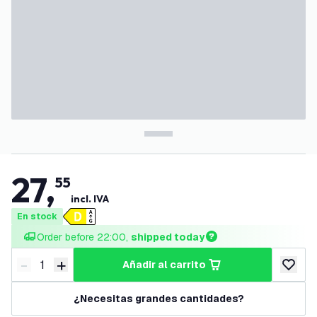
27
,
55
incl. IVA
En stock
Order before 22:00, 
shipped today
-
+
añadir al carrito
Disminuir cantidad
Aumentar cantidad
añadir a
¿Necesitas grandes cantidades?