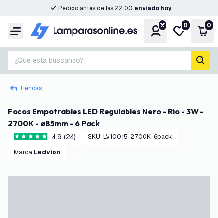
Pedido antes de las 22:00
enviado hoy
0
0
Cuenta
Mi lista de d
Carr
Menú
¿Qué está buscando?
busc
Tiendas
Focos Empotrables LED Regulables Nero - Río - 3W -
2700K - ø85mm - 6 Pack
4.9 (24)
SKU
:
LV10015-2700K-6pack
4.9 estrellas de puntuación
Marca
:
Ledvion