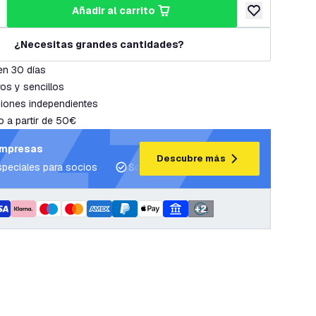
añadir al carrito
cantidad
umentar cantidad
añadir a lista 
¿Necesitas grandes cantidades?
en 30 días
os y sencillos
iones independientes
o a partir de 50€
empresas
Descubre más
speciales para socios
Soporte para proyectos y planes de ilum
+
2