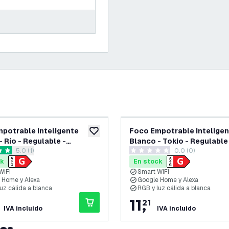
potrable Inteligente
Foco Empotrable Intelige
eos
añadir a lista de deseos
- Río - Regulable -
Blanco - Tokio - Regulable
abrir el panel de reseñas
5.0 (1)
0.0 (0)
CT
RGB+CCT
as de puntuación
0 estrellas de puntuación
ck
En stock
WiFi
Smart WiFi
 Home y Alexa
Google Home y Alexa
uz cálida a blanca
RGB y luz cálida a blanca
11
,
21
IVA incluido
IVA incluido
tos