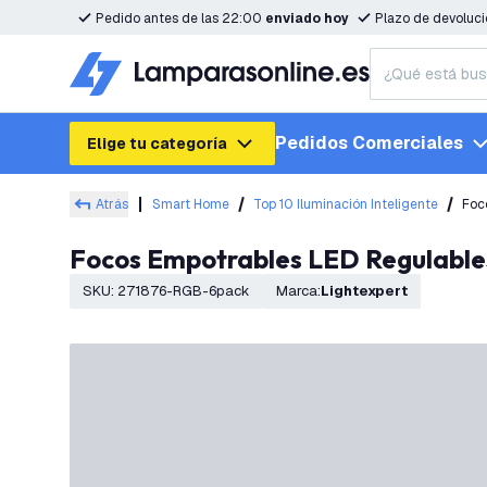
Pedido antes de las 22:00
enviado hoy
Plazo de devoluc
Pedidos Comerciales
Elige tu categoría
Atrás
Smart Home
Top 10 Iluminación Inteligente
Foc
Focos Empotrables LED Regulable
SKU
:
271876-RGB-6pack
Marca
:
Lightexpert