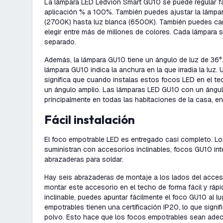
La lámpara LED Ledvion Smart GU10 se puede regular f
aplicación % a 100%. También puedes ajustar la lámpar
(2700K) hasta luz blanca (6500K). También puedes cam
elegir entre más de millones de colores. Cada lámpara 
separado.
Además, la lámpara GU10 tiene un ángulo de luz de 36°.
lámpara GU10 indica la anchura en la que irradia la luz.
significa que cuando instalas estos focos LED en el tec
un ángulo amplio. Las lámparas LED GU10 con un ángulo
principalmente en todas las habitaciones de la casa, en
Fácil instalación
El foco empotrable LED es entregado casi completo. L
suministran con accesorios inclinables, focos GU10 in
abrazaderas para soldar.
Hay seis abrazaderas de montaje a los lados del acces
montar este accesorio en el techo de forma fácil y rápi
inclinable, puedes apuntar fácilmente el foco GU10 al l
empotrables tienen una certificación IP20, lo que signif
polvo. Esto hace que los focos empotrables sean ade