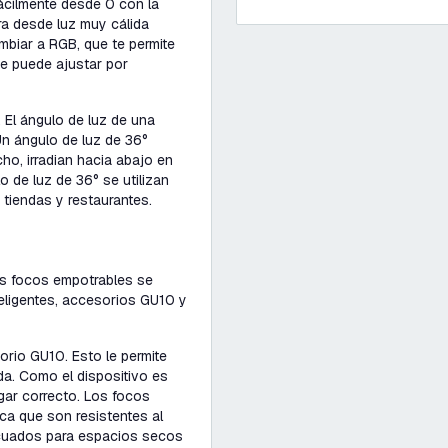
ácilmente desde 0 con la
a desde luz muy cálida
biar a RGB, que te permite
se puede ajustar por
 El ángulo de luz de una
 Un ángulo de luz de 36°
ho, irradian hacia abajo en
 de luz de 36° se utilizan
 tiendas y restaurantes.
os focos empotrables se
teligentes, accesorios GU10 y
orio GU10. Esto le permite
da. Como el dispositivo es
ugar correcto. Los focos
ica que son resistentes al
cuados para espacios secos