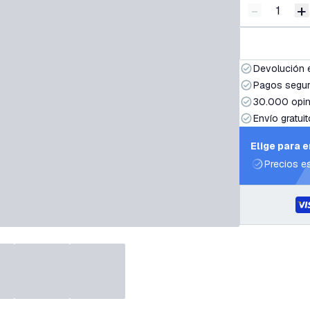
-
+
Disminuir 
A
Devolución 
Pagos segur
30.000 opin
Envío gratuit
Elige para 
Precios e