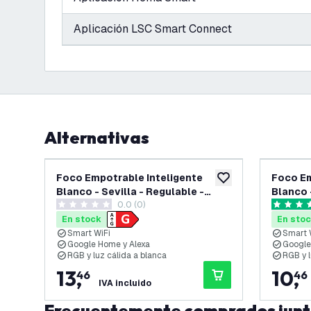
Aplicación LSC Smart Connect
Alternativas
Foco Empotrable Inteligente
Foco Em
añadir a lista de des
Blanco - Sevilla - Regulable -
Blanco 
0.0 (0)
RGB+CCT
RGB+C
0 estrellas de puntuación
5 estrell
En stock
En sto
Smart WiFi
Smart 
Google Home y Alexa
Google
RGB y luz cálida a blanca
RGB y l
13
,
10
,
46
46
IVA incluido
Frecuentemente comprados jun