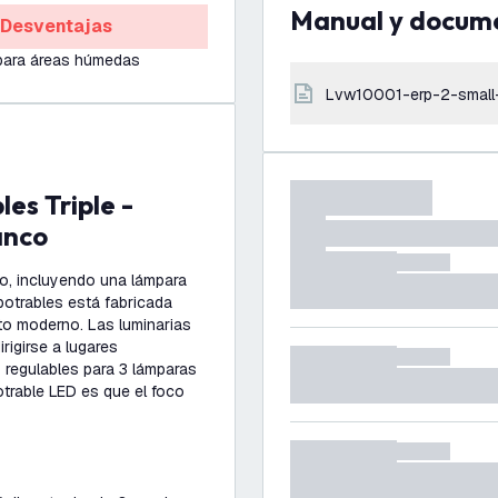
Manual y docum
Desventajas
para áreas húmedas
lvw10001-erp-2-small
anco
to, incluyendo una lámpara
potrables está fabricada
to moderno. Las luminarias
rigirse a lugares
s regulables para 3 lámparas
trable LED es que el foco