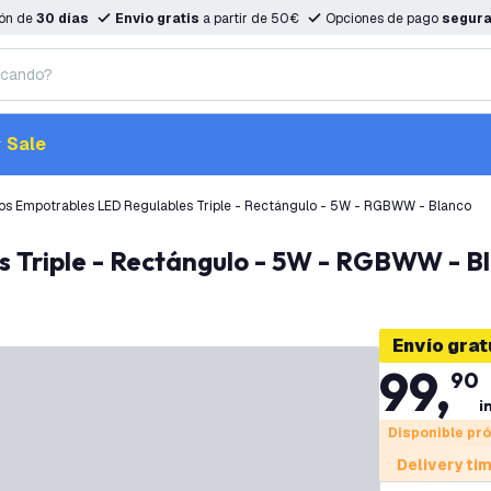
ión de
30 días
Envio gratis
a partir de 50€
Opciones de pago
segur
Sale
os Empotrables LED Regulables Triple - Rectángulo - 5W - RGBWW - Blanco
s Triple - Rectángulo - 5W - RGBWW - B
Envío grat
99
,
90
i
Disponible pr
Delivery ti