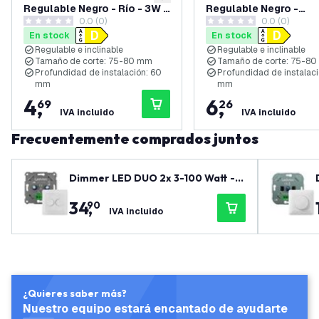
añadir a lista de deseos
Regulable Negro - Río - 3W -
Regulable Negro -
0.0 (0)
0.0 (0)
6500K - ø85mm
Amsterdam - 3W - 65
0 estrellas de puntuación
0 estrellas de puntuación
En stock
En stock
ø82mm
Regulable e inclinable
Regulable e inclinable
Tamaño de corte: 75-80 mm
Tamaño de corte: 75-8
Profundidad de instalación: 60
Profundidad de instalaci
mm
mm
4
,
6
,
69
26
IVA incluido
IVA incluido
Frecuentemente comprados juntos
Dimmer LED DUO 2x 3-100 Watt - 2
20-240V - Corte de fase - Univers
34
,
90
al - Completo
IVA incluido
¿Quieres saber más?
Nuestro equipo estará encantado de ayudarte