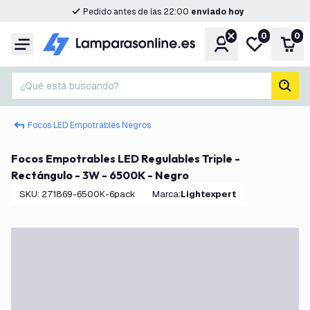
Pedido antes de las 22:00
enviado hoy
0
0
Cuenta
Mi lista de d
Carr
Menú
¿Qué está buscando?
busc
Focos LED Empotrables Negros
Focos Empotrables LED Regulables Triple -
Rectángulo - 3W - 6500K - Negro
SKU
:
271869-6500K-6pack
Marca
:
Lightexpert