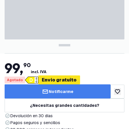
99
,
90
incl. IVA
Envío gratuito
Agotado
Notificarme
añadir a
¿Necesitas grandes cantidades?
Devolución en 30 días
Pagos seguros y sencillos