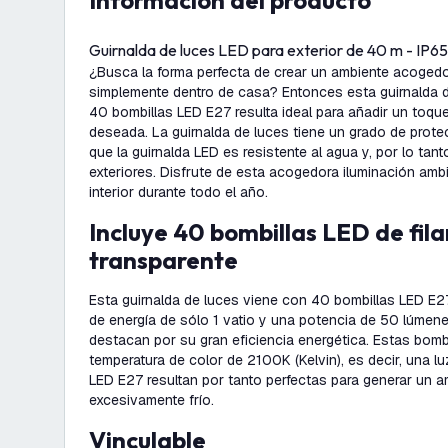
información del producto
Guirnalda de luces LED para exterior de 40 m - IP6
¿Busca la forma perfecta de crear un ambiente acogedor 
simplemente dentro de casa? Entonces esta guirnalda 
40 bombillas LED E27 resulta ideal para añadir un toque
deseada. La guirnalda de luces tiene un grado de protec
que la guirnalda LED es resistente al agua y, por lo tant
exteriores. Disfrute de esta acogedora iluminación ambie
interior durante todo el año.
Incluye 40 bombillas LED de filamento
transparente
Esta guirnalda de luces viene con 40 bombillas LED E
de energía de sólo 1 vatio y una potencia de 50 lúmen
destacan por su gran eficiencia energética. Estas bomb
temperatura de color de 2100K (Kelvin), es decir, una l
LED E27 resultan por tanto perfectas para generar un a
excesivamente frío.
Vinculable