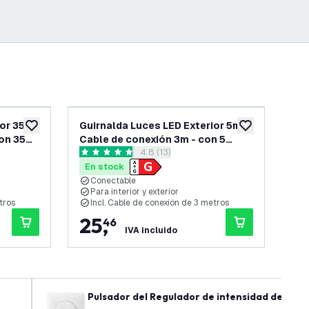
ior 35m
Guirnalda Luces LED Exterior 5m +
Gui
añadir a lista de deseos
añadir a lista d
on 35
Cable de conexión 3m - con 5
+ C
 reseñas
abrir el panel de reseñas
4.8 (13)
e - IP65
bombillas E27 - Conectable - IP65
bom
4.8 estrellas de puntuación
2.5 
En stock
En
Conectable
C
Para interior y exterior
P
tros
Incl. Cable de conexión de 3 metros
I
25
,
1
46
IVA incluido
Pulsador del Regulador de intensidad de Luz -