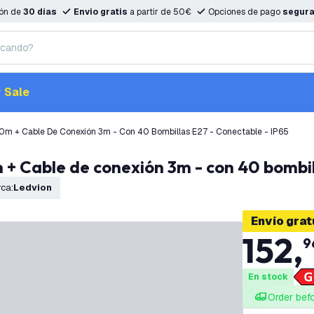
ión de
30 días
Envio gratis
a partir de 50€
Opciones de pago
segur
Sale
40m + Cable De Conexión 3m - Con 40 Bombillas E27 - Conectable - IP65
 + Cable de conexión 3m - con 40 bombil
rca
:
Ledvion
Envío grat
152
,
9
En stock
Order bef