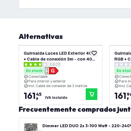
Alternativas
Guirnalda Luces LED Exterior 40m
Guirnal
añadir a lista de des
+ Cable de conexión 3m - con 40
RGB + C
abrir el panel de reseñas
3.9 (7)
bombillas E27 - Conectable - IP65
40 bomb
3.9 estrellas de puntuación
0 estrell
IP65
En stock
En sto
Conectable
Conect
Para interior y exterior
Para in
Incl. Cable de conexión de 3 metros
Incl. C
161
,
161
,
45
9
IVA incluido
Frecuentemente comprados jun
Dimmer LED DUO 2x 3-100 Watt - 220-240V 