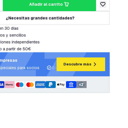
añadir al carrito
cantidad
umentar cantidad
añadir a lista 
¿Necesitas grandes cantidades?
en 30 días
os y sencillos
iones independientes
o a partir de 50€
empresas
Descubre más
speciales para socios
Soporte para proyectos y planes de ilum
+
2