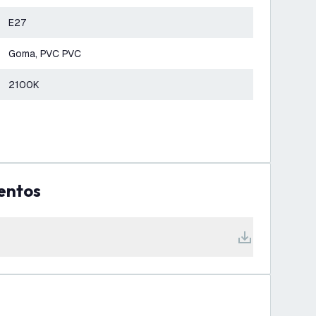
E27
Goma, PVC PVC
2100K
entos