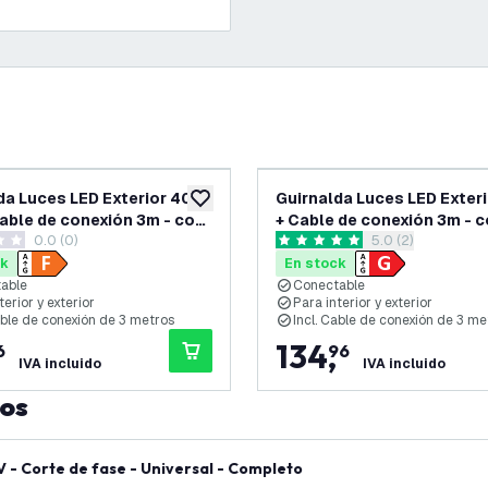
da Luces LED Exterior 40m
Guirnalda Luces LED Exter
eos
añadir a lista de deseos
able de conexión 3m - con
+ Cable de conexión 3m - c
0.0 (0)
abrir el panel de
5.0 (2)
illas E27 - Conectable -
bombillas E27 - Conectabl
as de puntuación
5 estrellas de puntuación
ck
En stock
able
Conectable
terior y exterior
Para interior y exterior
able de conexión de 3 metros
Incl. Cable de conexión de 3 me
134
,
6
96
IVA incluido
IVA incluido
tos
- Corte de fase - Universal - Completo