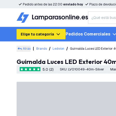
Pedido antes de las 22:00
enviado hoy
Plazo de devoluc
Pedidos Comerciales
Elige tu categoría
Atrás
Brands
Ledvion
Guirnalda Luces LED Exterior 
Guirnalda Luces LED Exterior 40m
5.0 (2)
SKU
:
LVO10049-40m-Silver
Ma
5 estrellas de puntuación