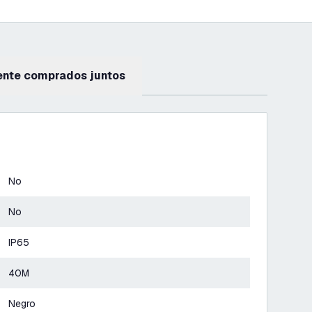
ente comprados juntos
No
No
IP65
40M
Negro