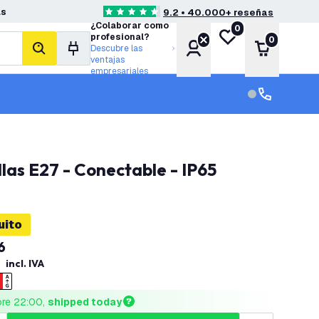
as
9.2 • 40.000+ reseñas
4.6 estrellas de puntuación
¿Colaborar como
0
Mi lista de deseos
profesional?
0
Cuenta
Carrito
Descubre las
buscar
ventajas
empresariales
Servicio al cl
Servicio al cl
las E27 - Conectable - IP65
uito
6
incl. IVA
ore 22:00, 
shipped today