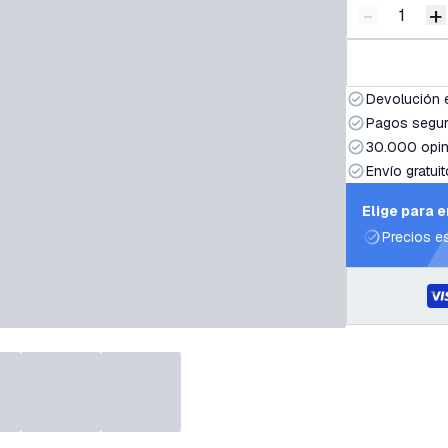
-
+
Disminuir 
A
Devolución 
Pagos segur
30.000 opin
Envío gratuit
Elige para 
Precios e