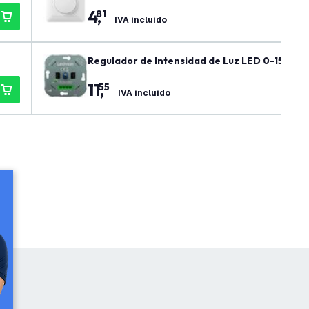
4
,
81
IVA incluido
Regulador de Intensidad de Luz LED 0-150W L
11
,
55
IVA incluido