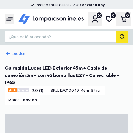
Pedido antes de las 22:00
enviado hoy
0
0
Cuenta
Mi lista de d
Carr
Menú
¿Qué está buscando?
busc
Ledvion
Guirnalda Luces LED Exterior 45m + Cable de
conexión 3m - con 45 bombillas E27 - Conectable -
IP65
2.0 (1)
SKU
:
LVO10049-45m-Silver
2 estrellas de puntuación
Marca
:
Ledvion