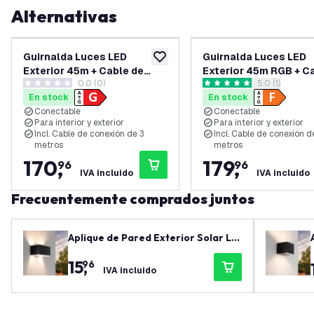
Alternativas
Guirnalda Luces LED
Guirnalda Luces LED
añadir a lista de deseos
Exterior 45m + Cable de
Exterior 45m RGB + C
0.0 (0)
abrir el panel
5.0 (1)
conexión 3m - con 45
conexión 3m - con 45
0 estrellas de puntuación
5 estrellas de puntuación
En stock
En stock
bombillas E27 - Conectable
bombillas E27 - Cone
Conectable
Conectable
- IP65
- IP65
Para interior y exterior
Para interior y exterior
Incl. Cable de conexión de 3
Incl. Cable de conexión d
metros
metros
170
,
179
,
96
96
IVA incluido
IVA incluido
Frecuentemente comprados juntos
Aplique de Pared Exterior Solar LE
D - Aluminio - Negro - Doble Cara -
15
,
96
3000K - IP44
IVA incluido