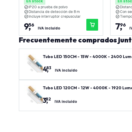
de 8M
En stock
En sto
IP20 a prueba de polvo
Distanc
Distancia de detección de 8 m
Con se
Incluye interruptor crepuscular
Tiempo
9
,
7
,
56
96
IVA incluido
I
Frecuentemente comprados jun
Tubo LED 150CM - 15W - 4000K - 2400 Lumen
4
,
83
IVA incluido
Tubo LED 120CM - 12W - 4000K - 1920 Lumen
3
,
82
IVA incluido