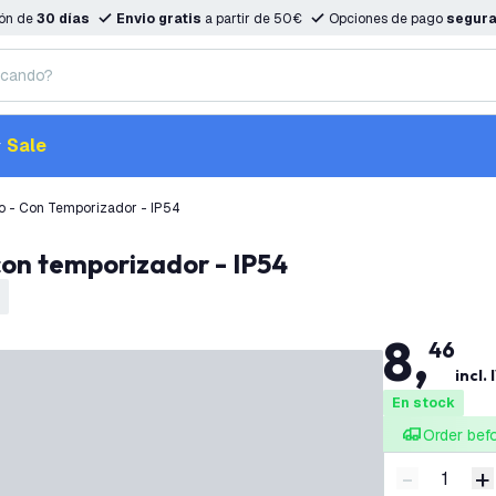
ión de
30 días
Envio gratis
a partir de 50€
Opciones de pago
segur
Sale
no - Con Temporizador - IP54
 con temporizador - IP54
8
,
46
incl. 
En stock
Order bef
-
+
Disminuir 
A