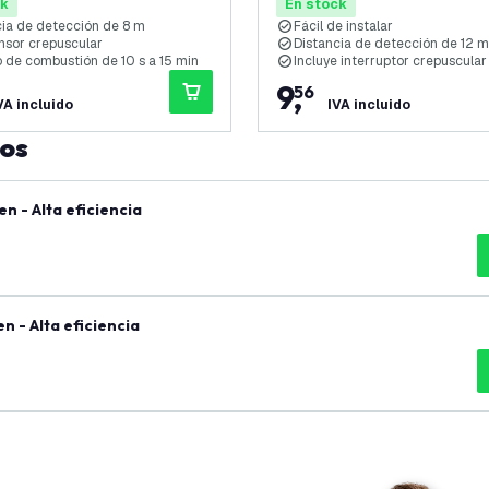
de 12M
ck
En stock
ia de detección de 8 m
Fácil de instalar
nsor crepuscular
Distancia de detección de 12 m
 de combustión de 10 s a 15 min
Incluye interruptor crepuscular
9
,
56
VA incluido
IVA incluido
tos
 - Alta eficiencia
 - Alta eficiencia