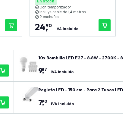
de 
En stock
En
Con temporizador
I
Incluye cable de 1,4 metros
D
2 enchufes
I
24
,
1
90
IVA incluido
10x Bombilla LED E27 - 8.8W - 2700K - 806 L
9
,
87
IVA incluido
Regleta LED - 150 cm - Para 2 Tubos LED - IP2
7
,
90
IVA incluido