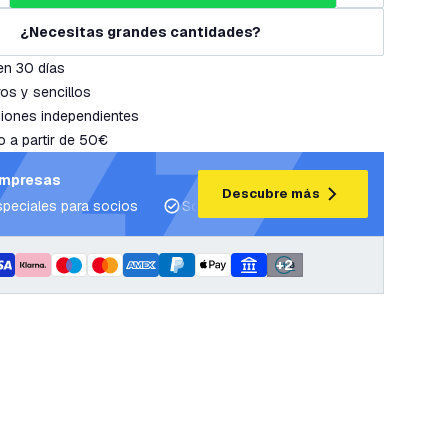
¿Necesitas grandes cantidades?
en 30 días
os y sencillos
iones independientes
o a partir de 50€
empresas
Descubre más
speciales para socios
Soporte para proyectos y planes de ilum
+
2