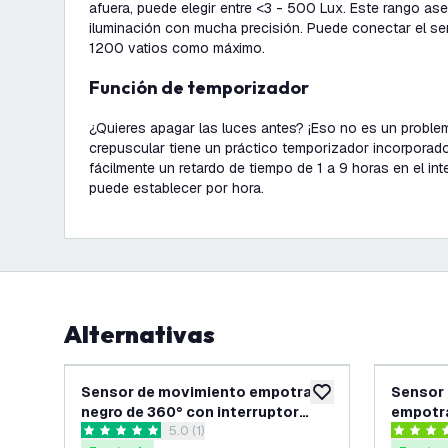
afuera, puede elegir entre <3 - 500 Lux. Este rango as
iluminación con mucha precisión. Puede conectar el s
1200 vatios como máximo.
Función de temporizador
¿Quieres apagar las luces antes? ¡Eso no es un problem
crepuscular tiene un práctico temporizador incorporado
fácilmente un retardo de tiempo de 1 a 9 horas en el int
puede establecer por hora.
Alternativas
Sensor de movimiento empotrado
Sensor
añadir a lista de des
negro de 360° con interruptor
empotr
abrir el panel de reseñas
5.0 (1)
crepuscular de alcance de 8 m
interru
5 estrellas de puntuación
4.3 estre