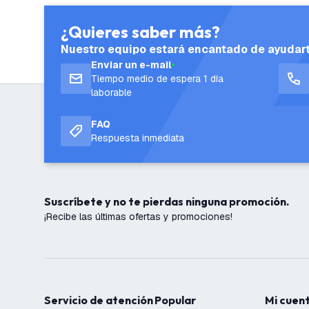
¿Quieres saber más?
Nuestro equipo estará encantado de ayudar
Enviar un e-mail
Tiempo medio de espera 1 día
laborable
FAQ
Respuesta inmediata
Suscríbete y no te pierdas ninguna promoción.
¡Recibe las últimas ofertas y promociones!
Servicio de atención
Popular
Mi cuen