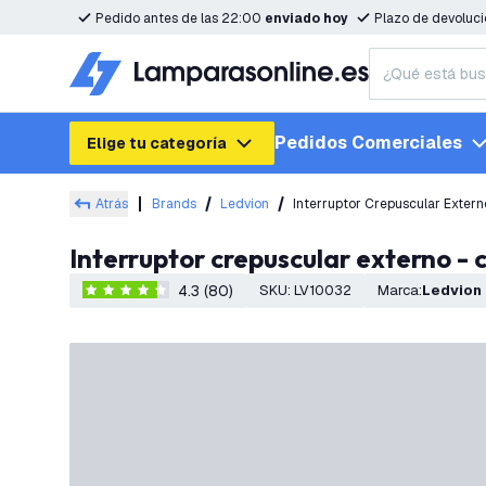
Pedido antes de las 22:00
enviado hoy
Plazo de devoluc
Pedidos Comerciales
Elige tu categoría
Atrás
Brands
Ledvion
Interruptor Crepuscular Exter
Interruptor crepuscular externo -
4.3 (80)
SKU
:
LV10032
Marca
:
Ledvion
4.3 estrellas de puntuación