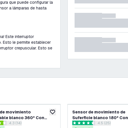
egura que puede configurar la
ensor a lámparas de hasta
a! Este interruptor
. Esto le permite establecer
erruptor crepuscular. Esto se
 de movimiento
Sensor de movimiento de
eos
añadir a lista de deseos
able blanco 360° Con
Suferficie blanco 180° Con
abrir el panel de reseñas
4.3 (14)
abrir el panel de
4.5 (25)
ptor crepuscular Alcance
interruptor crepuscular A
llas de puntuación
4.5 estrellas de puntuación