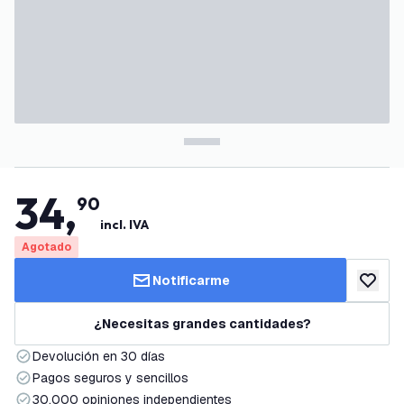
34
,
90
incl. IVA
Agotado
Notificarme
añadir a
¿Necesitas grandes cantidades?
Devolución en 30 días
Pagos seguros y sencillos
30.000 opiniones independientes