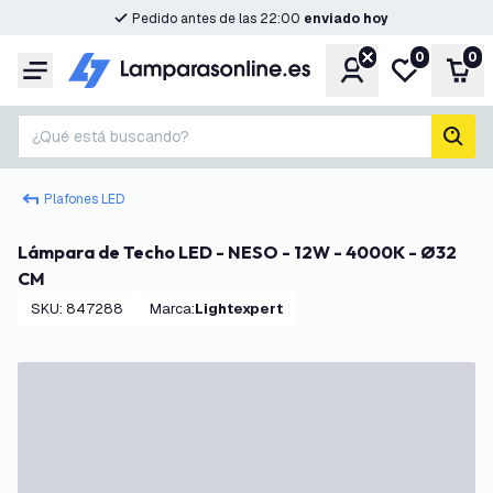
Pedido antes de las 22:00
enviado hoy
0
0
Cuenta
Mi lista de d
Carr
Menú
¿Qué está buscando?
busc
Plafones LED
Lámpara de Techo LED - NESO - 12W - 4000K - Ø32
CM
SKU
:
847288
Marca
:
Lightexpert