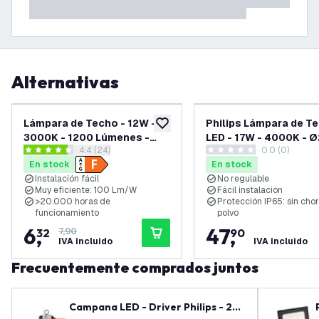
Alternativas
-
20
%
Lámpara de Techo - 12W -
Philips Lámpara de T
añadir a lista de deseos
3000K - 1200 Lúmenes -
LED - 17W - 4000K - 
abrir el panel de reseñas
4.4 (24)
0.0 (0)
Ø21 CM
4.4 estrellas de puntuación
0 estrellas de puntuación
En stock
En stock
Instalación fácil
No regulable
Muy eficiente: 100 Lm/W
Fácil instalación
>20.000 horas de
Protección IP65: sin chor
funcionamiento
polvo
6
,
47
,
32
7,90
90
IVA incluido
IVA incluido
Frecuentemente comprados juntos
Campana LED - Driver Philips - 20