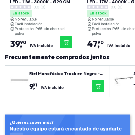
LED - 11W - 3000K - Ø29 CM
LED - 17W - 4000K - 
0.0 (0)
0.0 (0)
0 estrellas de puntuación
0 estrellas de puntuación
En stock
En stock
No regulable
No regulable
Fácil instalación
Fácil instalación
Protección IP65: sin chorro ni
Protección IP65: sin chor
polvo
polvo
39
,
47
,
90
90
IVA incluido
IVA incluido
Frecuentemente comprados juntos
Riel Monofásico Track en Negro - 1
00 cm
9
,
91
IVA incluido
¿Quieres saber más?
Nuestro equipo estará encantado de ayudarte