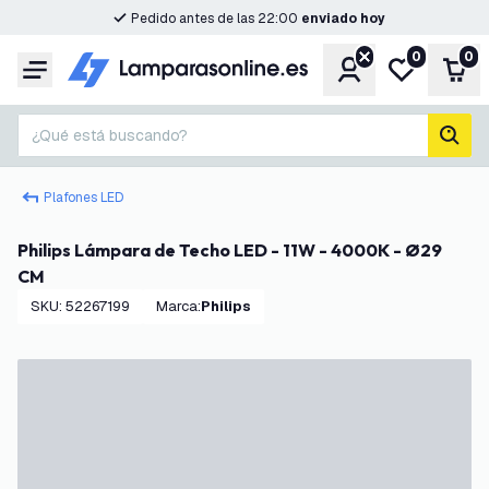
Pedido antes de las 22:00
enviado hoy
0
0
Cuenta
Mi lista de d
Carr
Menú
¿Qué está buscando?
busc
Plafones LED
Philips Lámpara de Techo LED - 11W - 4000K - Ø29
CM
SKU
:
52267199
Marca
:
Philips