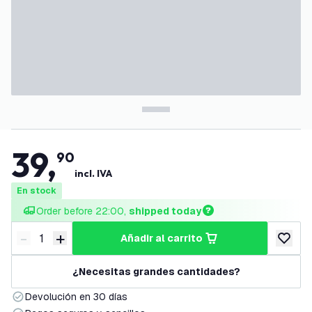
39
,
90
incl. IVA
En stock
Order before 22:00, 
shipped today
-
+
añadir al carrito
Disminuir cantidad
Aumentar cantidad
añadir a
¿Necesitas grandes cantidades?
Devolución en 30 días