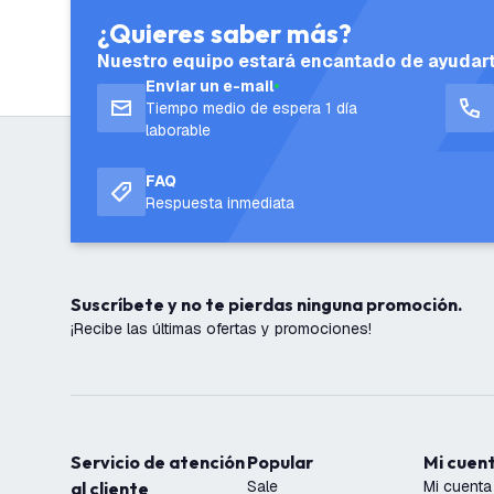
¿Quieres saber más?
Nuestro equipo estará encantado de ayudar
Enviar un e-mail
Tiempo medio de espera 1 día
laborable
FAQ
Respuesta inmediata
Suscríbete y no te pierdas ninguna promoción.
¡Recibe las últimas ofertas y promociones!
Servicio de atención
Popular
Mi cuen
Sale
Mi cuenta
al cliente