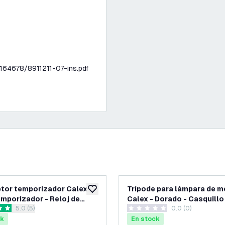
164678/8911211-07-ins.pdf
ptor temporizador Calex -
Trípode para lámpara de 
eos
añadir a lista de deseos
emporizador - Reloj de
Calex - Dorado - Casquillo
abrir el panel de reseñas
5.0 (5)
0.0 (0)
ptor analógico - Enchufe
as de puntuación
0 estrellas de puntuación
izador
ck
En stock