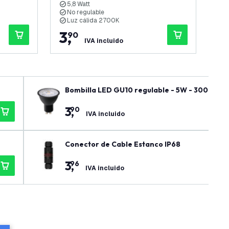
5,8 Watt
4
No regulable
F
Luz cálida 2700K
L
3
,
6
90
IVA incluido
Bombilla LED GU10 regulable - 5W - 3000K - 
3
,
90
IVA incluido
Conector de Cable Estanco IP68
3
,
96
IVA incluido