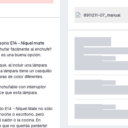
8911211-07_manual
sorio E14 - Níquel mate
ufar fácilmente al enchufe?
a es una buena opción.
ue, al incluir una lámpara
a lámpara tiene un casquillo
uras de color diferentes.
nchufable con interruptor
ace que esta lámpara
llo E14 - Níquel Mate no sólo
oche o escritorio, pero
 salón o la cocina. En
e que no querrás perderte!