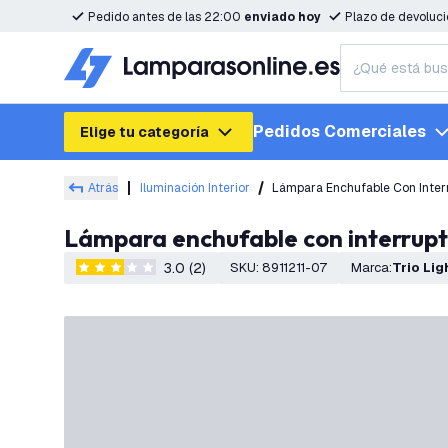
Pedido antes de las 22:00
enviado hoy
Plazo de devoluc
Pedidos Comerciales
Elige tu categoría
Atrás
Iluminación Interior
Lámpara Enchufable Con Interru
Lámpara enchufable con interrupto
3.0 (2)
SKU
:
8911211-07
Marca
:
Trio Li
3 estrellas de puntuación