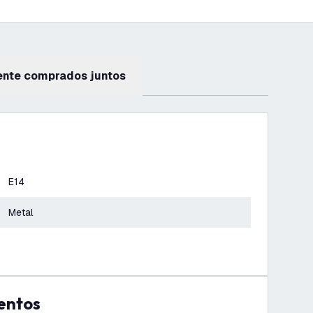
ente comprados juntos
E14
Metal
entos