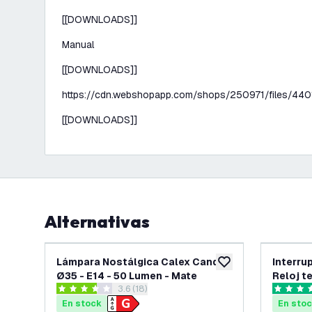
[[DOWNLOADS]]
Manual
[[DOWNLOADS]]
https://cdn.webshopapp.com/shops/250971/files/440
[[DOWNLOADS]]
Alternativas
Lámpara Nostálgica Calex Candle
Interru
añadir a lista de des
Ø35 - E14 - 50 Lumen - Mate
Reloj t
abrir el panel de reseñas
3.6 (18)
interru
3.6 estrellas de puntuación
5 estrell
tempor
En stock
En sto