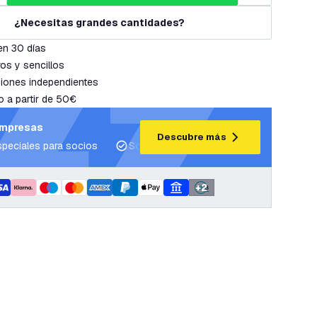
¿Necesitas grandes cantidades?
en 30 días
os y sencillos
iones independientes
o a partir de 50€
empresas
Descubre más
speciales para socios
Soporte para proyectos y planes de ilum
+
2