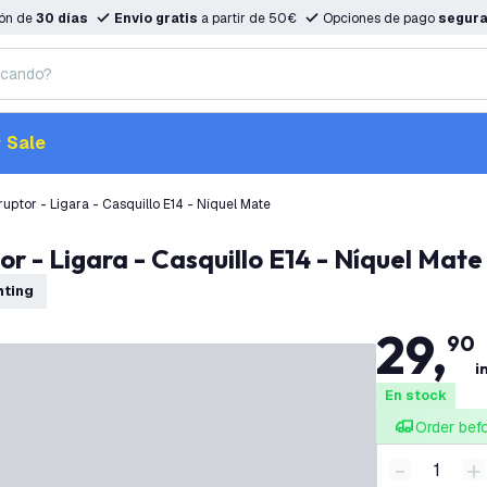
ión de
30 días
Envio gratis
a partir de 50€
Opciones de pago
segur
Sale
ptor - Ligara - Casquillo E14 - Níquel Mate
r - Ligara - Casquillo E14 - Níquel Mate
ghting
29
,
90
i
En stock
Order bef
-
+
Disminuir 
A