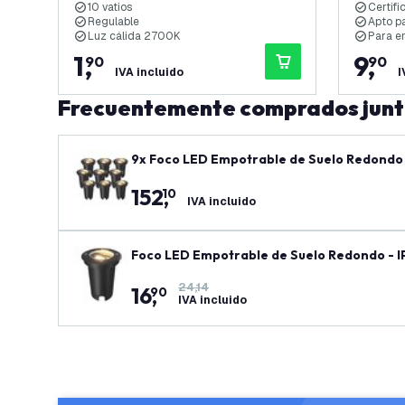
10 vatios
Certifi
Regulable
Apto pa
Luz cálida 2700K
Para e
1
,
9
,
90
90
IVA incluido
I
Frecuentemente comprados jun
9x Foco LED Empotrable de Suelo Redondo -
152
,
10
IVA incluido
Foco LED Empotrable de Suelo Redondo - IP
24,14
16
,
90
IVA incluido