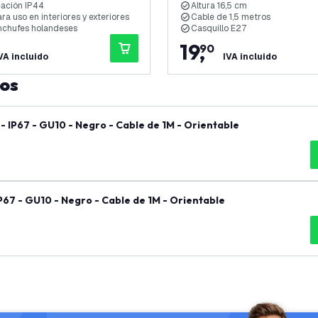
cación IP44
Altura 16,5 cm
ra uso en interiores y exteriores
Cable de 1,5 metros
nchufes holandeses
Casquillo E27
19
,
90
VA incluido
IVA incluido
tos
 IP67 - GU10 - Negro - Cable de 1M - Orientable
67 - GU10 - Negro - Cable de 1M - Orientable