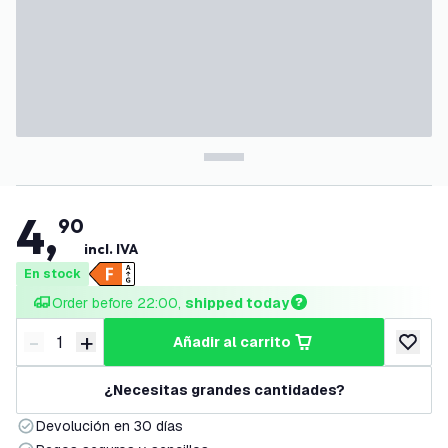
4
,
90
incl. IVA
En stock
Order before 22:00, 
shipped today
-
+
añadir al carrito
Disminuir cantidad
Aumentar cantidad
añadir a
¿Necesitas grandes cantidades?
Devolución en 30 días