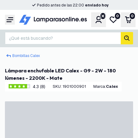
Pedido antes de las 22:00
enviado hoy
0
0
Cuenta
Mi lista de d
Carr
Menú
¿Qué está buscando?
busc
Bombillas Calex
Lámpara enchufable LED Calex - G9 - 2W - 180
lúmenes - 2200K - Mate
4.3 (8)
SKU
:
1901000901
Marca
:
Calex
4.3 estrellas de puntuación