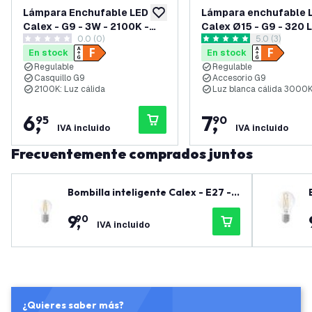
Lámpara Enchufable LED
Lámpara enchufable 
añadir a lista de deseos
Calex - G9 - 3W - 2100K -
Calex Ø15 - G9 - 320 
0.0 (0)
abrir el pane
5.0 (3)
300 Lúmenes
0 estrellas de puntuación
5 estrellas de puntuación
En stock
En stock
Regulable
Regulable
Casquillo G9
Accesorio G9
2100K: Luz cálida
Luz blanca cálida 3000
6
,
7
,
95
90
IVA incluido
IVA incluido
Frecuentemente comprados juntos
Bombilla inteligente Calex - E27 -
4.9W - 470 lúmenes - 1800K - 3000
9
,
90
K
IVA incluido
¿Quieres saber más?