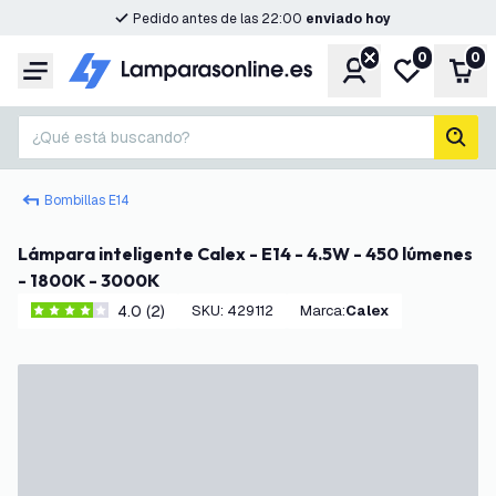
Pedido antes de las 22:00
enviado hoy
0
0
Cuenta
Mi lista de d
Carr
Menú
¿Qué está buscando?
busc
Bombillas E14
Lámpara inteligente Calex - E14 - 4.5W - 450 lúmenes
- 1800K - 3000K
4.0 (2)
SKU
:
429112
Marca
:
Calex
4 estrellas de puntuación