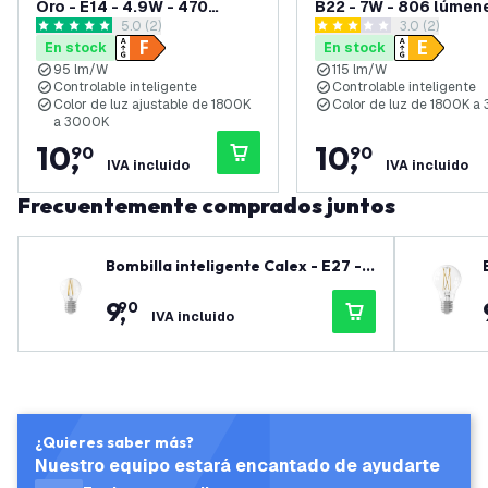
Oro - E14 - 4.9W - 470
B22 - 7W - 806 lúmen
abrir el panel de reseñas
5.0 (2)
abrir el pane
3.0 (2)
lúmenes - 1800K - 3000K
1800K - 3000K
5 estrellas de puntuación
3 estrellas de puntuación
En stock
En stock
95 lm/W
115 lm/W
Controlable inteligente
Controlable inteligente
Color de luz ajustable de 1800K
Color de luz de 1800K a
a 3000K
10
,
10
,
90
90
IVA incluido
IVA incluido
Frecuentemente comprados juntos
Bombilla inteligente Calex - E27 -
4.9W - 470 lúmenes - 1800K - 3000
9
,
90
K
IVA incluido
¿Quieres saber más?
Nuestro equipo estará encantado de ayudarte