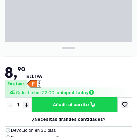
8
,
90
incl. IVA
En stock
Order before 22:00, 
shipped today
-
+
añadir al carrito
Disminuir cantidad
Aumentar cantidad
añadir a
¿Necesitas grandes cantidades?
Devolución en 30 días