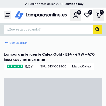
Pedido antes de las 22:00
enviado hoy
0
0
Cuenta
Mi lista de d
Carr
Menú
¿Qué está buscando?
busc
Bombillas E14
Lámpara inteligente Calex Gold - E14 - 4.9W - 470
lúmenes - 1800-3000K
5.0 (1)
SKU
:
5101002900
Marca
:
Calex
5 estrellas de puntuación