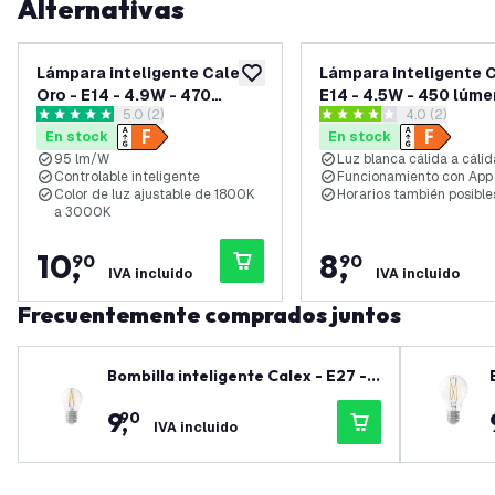
Alternativas
Lámpara inteligente Calex
Lámpara inteligente C
añadir a lista de deseos
Oro - E14 - 4.9W - 470
E14 - 4.5W - 450 lúme
abrir el panel de reseñas
5.0 (2)
abrir el pane
4.0 (2)
lúmenes - 1800K - 3000K
1800K - 3000K
5 estrellas de puntuación
4 estrellas de puntuación
En stock
En stock
95 lm/W
Luz blanca cálida a cálid
Controlable inteligente
Funcionamiento con App
Color de luz ajustable de 1800K
Horarios también posible
a 3000K
10
,
8
,
90
90
IVA incluido
IVA incluido
Frecuentemente comprados juntos
Bombilla inteligente Calex - E27 -
4.9W - 470 lúmenes - 1800K - 3000
9
,
90
K
IVA incluido