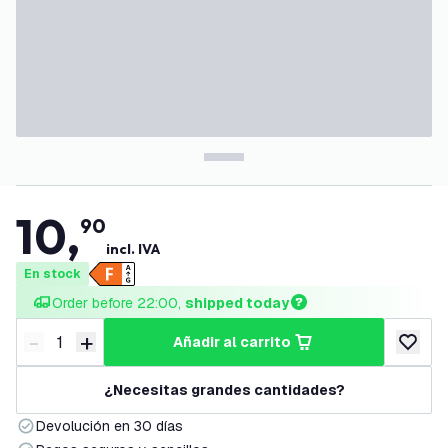
10
,
90
incl. IVA
En stock
Order before 22:00, 
shipped today
-
+
añadir al carrito
Disminuir cantidad
Aumentar cantidad
añadir a
¿Necesitas grandes cantidades?
Devolución en 30 días