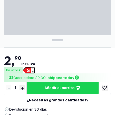
2
,
90
incl. IVA
En stock
Order before 22:00, 
shipped today
-
+
añadir al carrito
Disminuir cantidad
Aumentar cantidad
añadir a
¿Necesitas grandes cantidades?
Devolución en 30 días