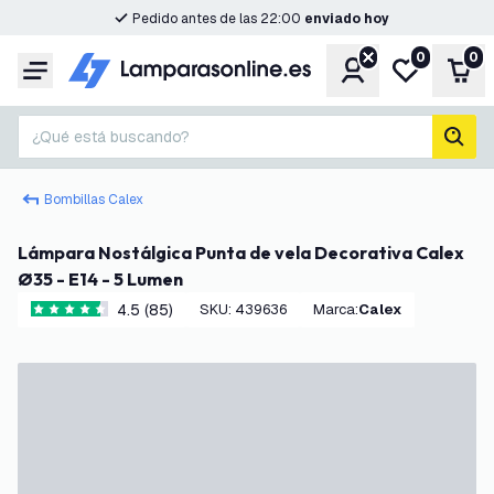
Pedido antes de las 22:00
enviado hoy
0
0
Cuenta
Mi lista de d
Carr
Menú
¿Qué está buscando?
busc
Bombillas Calex
Lámpara Nostálgica Punta de vela Decorativa Calex
Ø35 - E14 - 5 Lumen
4.5 (85)
SKU
:
439636
Marca
:
Calex
4.5 estrellas de puntuación