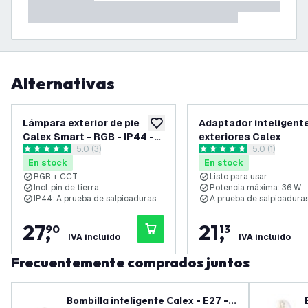
Alternativas
Lámpara exterior de pie
Adaptador inteligent
añadir a lista de deseos
Calex Smart - RGB - IP44 -
exteriores Calex
abrir el panel de reseñas
5.0 (3)
abrir el panel
5.0 (1)
Iluminación de poste
5 estrellas de puntuación
5 estrellas de puntuación
En stock
En stock
inteligente
RGB + CCT
Listo para usar
Incl. pin de tierra
Potencia máxima: 36 W
IP44: A prueba de salpicaduras
A prueba de salpicaduras
27
,
21
,
90
13
IVA incluido
IVA incluido
Frecuentemente comprados juntos
Bombilla inteligente Calex - E27 -