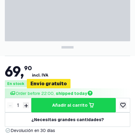
69
,
90
incl. IVA
Envío gratuito
En stock
Order before 22:00, 
shipped today
-
+
añadir al carrito
Disminuir cantidad
Aumentar cantidad
añadir a
¿Necesitas grandes cantidades?
Devolución en 30 días