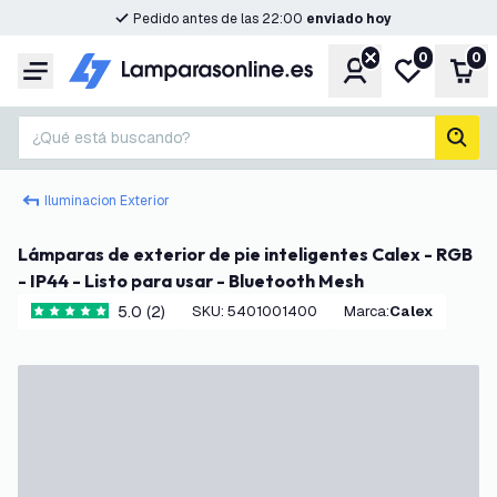
Pedido antes de las 22:00
enviado hoy
0
0
Cuenta
Mi lista de d
Carr
Menú
¿Qué está buscando?
busc
Iluminacion Exterior
Lámparas de exterior de pie inteligentes Calex - RGB
- IP44 - Listo para usar - Bluetooth Mesh
5.0 (2)
SKU
:
5401001400
Marca
:
Calex
5 estrellas de puntuación