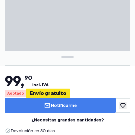
99
,
90
incl. IVA
Envío gratuito
Agotado
Notificarme
añadir a
¿Necesitas grandes cantidades?
Devolución en 30 días