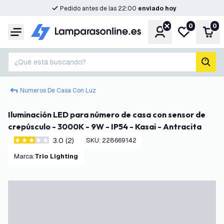
Pedido antes de las 22:00
enviado hoy
0
0
Cuenta
Mi lista de d
Carr
Menú
¿Qué está buscando?
busc
Numeros De Casa Con Luz
Iluminación LED para número de casa con sensor de
crepúsculo - 3000K - 9W - IP54 - Kasai - Antracita
3.0 (2)
SKU
:
228669142
3 estrellas de puntuación
Marca
:
Trio Lighting