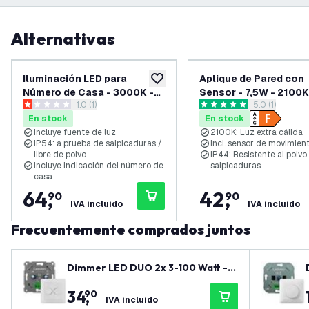
Alternativas
Iluminación LED para
Aplique de Pared con
añadir a lista de deseos
Número de Casa - 3000K -
Sensor - 7,5W - 2100K
abrir el panel de reseñas
1.0 (1)
abrir el panel
5.0 (1)
5W - IP54 - Muga - Antracita
- Antracita
1 estrellas de puntuación
5 estrellas de puntuación
En stock
En stock
Incluye fuente de luz
2100K: Luz extra cálida
IP54: a prueba de salpicaduras /
Incl. sensor de movimien
libre de polvo
IP44: Resistente al polvo 
Incluye indicación del número de
salpicaduras
casa
64
,
42
,
90
90
IVA incluido
IVA incluido
Frecuentemente comprados juntos
Dimmer LED DUO 2x 3-100 Watt - 2
20-240V - Corte de fase - Univers
34
,
90
al - Completo
IVA incluido