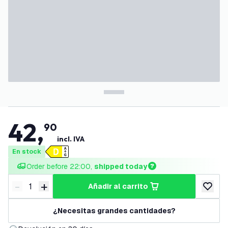
42
,
90
incl. IVA
En stock
Order before 22:00, 
shipped today
-
+
añadir al carrito
Disminuir cantidad
Aumentar cantidad
añadir a
¿Necesitas grandes cantidades?