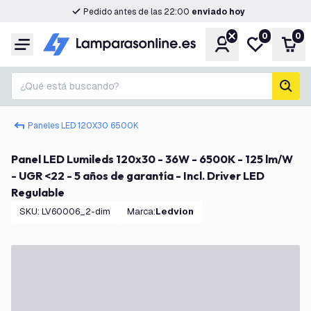
Pedido antes de las 22:00
enviado hoy
0
0
Cuenta
Mi lista de d
Carr
Menú
¿Qué está buscando?
busc
Paneles LED 120X30 6500K
Panel LED Lumileds 120x30 - 36W - 6500K - 125 lm/W
- UGR <22 - 5 años de garantía - Incl. Driver LED
Regulable
SKU
:
LV60006_2-dim
Marca
:
Ledvion