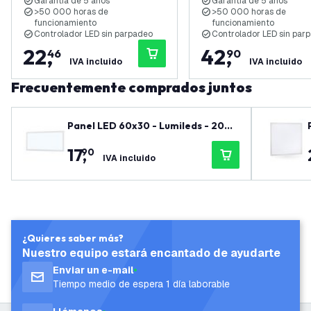
Garantía de 5 años
Garantía de 5 años
Regulable
>50 000 horas de
>50 000 horas de
funcionamiento
funcionamiento
Controlador LED sin parpadeo
Controlador LED sin par
22
,
42
,
46
90
IVA incluido
IVA incluido
Frecuentemente comprados juntos
Panel LED 60x30 - Lumileds - 20W
- 125Lm/W - 6500K - 5 años de gar
17
,
90
antía
IVA incluido
¿Quieres saber más?
Nuestro equipo estará encantado de ayudarte
Enviar un e-mail
Tiempo medio de espera 1 día laborable