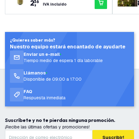
2
,
36
IVA incluido
¿Quieres saber más?
Nuestro equipo estará encantado de ayudarte
Enviar un e-mail
Tiempo medio de espera 1 día laborable
Llámanos
Disponible de 09:00 a 17:00
FAQ
Respuesta inmediata
Suscríbete y no te pierdas ninguna promoción.
¡Recibe las últimas ofertas y promociones!
Suscribir!