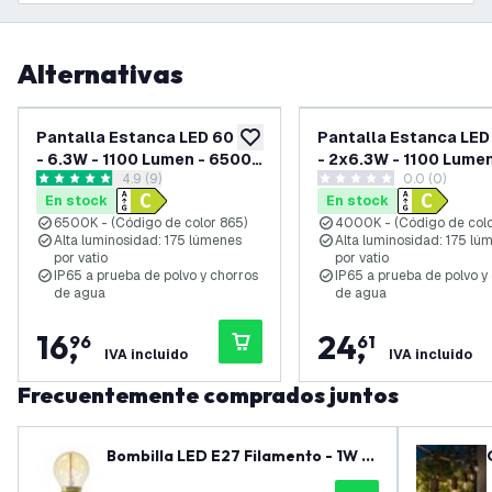
Alternativas
Pantalla Estanca LED 60 cm
Pantalla Estanca LED
añadir a lista de deseos
- 6.3W - 1100 Lumen - 6500K
- 2x6.3W - 1100 Lumen
abrir el panel de reseñas
4.9 (9)
0.0 (0)
- Alta Eficiencia - Clase C -
4000K - Alta Eficienci
4.9 estrellas de puntuación
0 estrellas de puntuación
En stock
En stock
IP65 - con Tubo LED
Clase C - IP65 - con 
6500K - (Código de color 865)
4000K - (Código de colo
Tubos LED
Alta luminosidad: 175 lúmenes
Alta luminosidad: 175 lú
por vatio
por vatio
IP65 a prueba de polvo y chorros
IP65 a prueba de polvo y
de agua
de agua
16
,
24
,
96
61
IVA incluido
IVA incluido
Frecuentemente comprados juntos
Bombilla LED E27 Filamento - 1W -
2100K - 50 Lumen - Oro