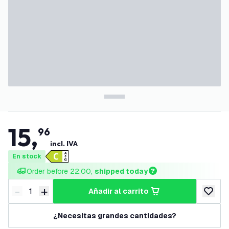
15
,
96
incl. IVA
En stock
Order before 22:00, 
shipped today
-
+
añadir al carrito
Disminuir cantidad
Aumentar cantidad
añadir a
¿Necesitas grandes cantidades?