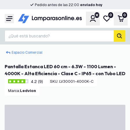
Pedido antes de las 22:00
enviado hoy
0
0
Cuenta
Mi lista de d
Carr
Menú
¿Qué está buscando?
busc
Espacio Comercial
Pantalla Estanca LED 60 cm - 6.3W - 1100 Lumen -
4000K - Alta Eficiencia - Clase C - IP65 - con Tubo LED
4.2 (9)
SKU
:
LV30001-4000K-C
4.2 estrellas de puntuación
Marca
:
Ledvion