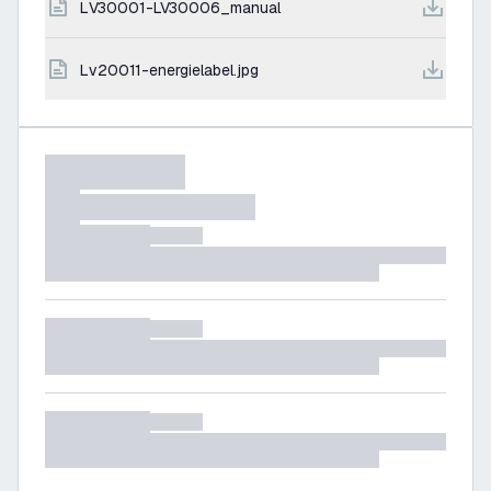
LV30001-LV30006_manual
lv20011-energielabel.jpg