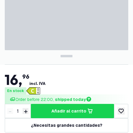
16
,
96
incl. IVA
En stock
Order before 22:00, 
shipped today
-
+
añadir al carrito
Disminuir cantidad
Aumentar cantidad
añadir a
¿Necesitas grandes cantidades?