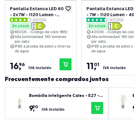
Pantalla Estanca LED 60 cm
Pantalla Estanca LED
añadir a lista de deseos
- 2x7W - 1120 Lumen -
- 7W - 1120 Lumen - 4
abrir el panel de reseñas
4.2 (25)
abrir el pane
4.5 (136)
6500K - IP65 - con dos
IP65 - con Tubo LED
4.2 estrellas de puntuación
4.5 estrellas de puntuación
En stock
En stock
Tubos LED
6500K - (Código de color 865)
4000K - (Código de colo
Alta luminosidad: 160 lúmenes
Alta luminosidad: 160 lú
por vatio
por vatio
IP65 a prueba de polvo y chorros
IP65 a prueba de polvo y
de agua
de agua
16
,
11
,
96
01
IVA incluido
IVA incluido
Frecuentemente comprados juntos
Bombilla inteligente Calex - E27 -
4.9W - 470 lúmenes - 1800K - 3000
9
,
90
K
IVA incluido