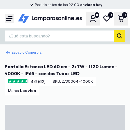
Pedido antes de las 22:00
enviado hoy
0
0
Cuenta
Mi lista de d
Carr
Menú
¿Qué está buscando?
busc
Espacio Comercial
Pantalla Estanca LED 60 cm - 2x7W - 1120 Lumen -
4000K - IP65 - con dos Tubos LED
4.6 (62)
SKU
:
LV30004-4000K
4.6 estrellas de puntuación
Marca
:
Ledvion