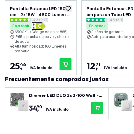
Pantalla Estanca LED 150
Pantalla Estanca LED
añadir a lista de deseos
cm - 2x15W - 4800 Lumen -
cm para un Tubo LED
abrir el panel de reseñas
4.3 (297)
abrir el pane
4.5 (80)
6500K - IP65 - con dos
4.3 estrellas de puntuación
4.5 estrellas de puntuación
En stock
En stock
Tubos LED
6500K - (Código de color 865)
2 años de garantía
IP65 a prueba de polvo y chorros
Apto para uso interior y e
de agua
Alta luminosidad: 160 lúmenes
por vatio
25
,
12
,
46
71
IVA incluido
IVA incluido
Frecuentemente comprados juntos
Dimmer LED DUO 2x 3-100 Watt - 2
20-240V - Corte de fase - Univers
34
,
90
al - Completo
IVA incluido