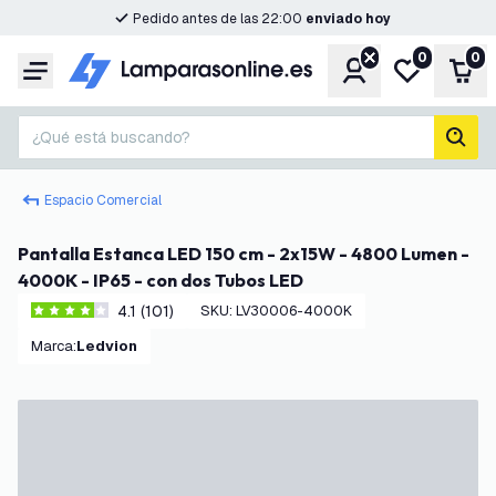
Pedido antes de las 22:00
enviado hoy
0
0
Cuenta
Mi lista de d
Carr
Menú
¿Qué está buscando?
busc
Espacio Comercial
Pantalla Estanca LED 150 cm - 2x15W - 4800 Lumen -
4000K - IP65 - con dos Tubos LED
4.1 (101)
SKU
:
LV30006-4000K
4.1 estrellas de puntuación
Marca
:
Ledvion