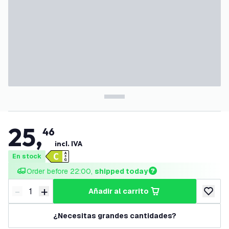
25
,
46
incl. IVA
En stock
Order before 22:00, 
shipped today
-
+
añadir al carrito
Disminuir cantidad
Aumentar cantidad
añadir a
¿Necesitas grandes cantidades?