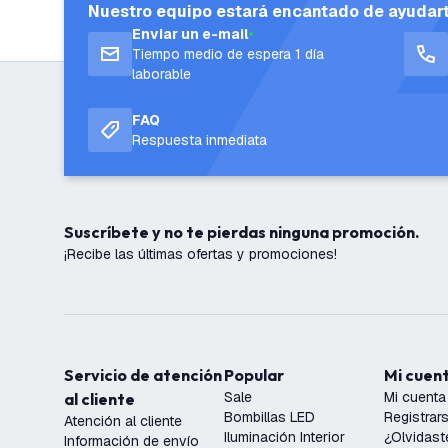
Nuestro equipo estará encantado de ayudar
Enviar un e-mail
Tiempo medio de espera 1 día
laborable
FAQ
Respuesta inmediata
Suscríbete y no te pierdas ninguna promoción.
¡Recibe las últimas ofertas y promociones!
Servicio de atención
Popular
Mi cuen
Sale
Mi cuenta
al cliente
Bombillas LED
Registrar
Atención al cliente
Iluminación Interior
¿Olvidast
Información de envío