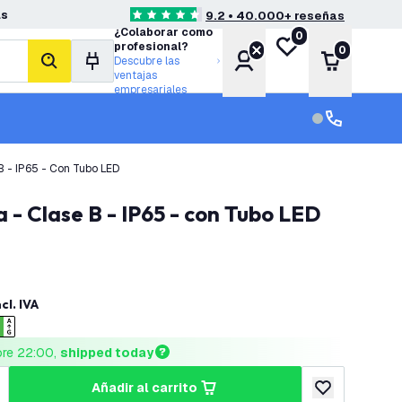
as
9.2 • 40.000+ reseñas
4.6 estrellas de puntuación
¿Colaborar como
0
Mi lista de deseos
profesional?
0
Cuenta
Carrito
Descubre las
buscar
ventajas
empresariales
Servicio al cl
Servicio al cl
Pantalla Estanca LED 150 Cm - 28W - 5180 Lumen - 4000K - Alta Eficiencia - Clase B - IP65 - Con Tubo LED
 - Clase B - IP65 - con Tubo LED
ncl. IVA
ore 22:00, 
shipped today
añadir al carrito
cantidad
umentar cantidad
añadir a lista 