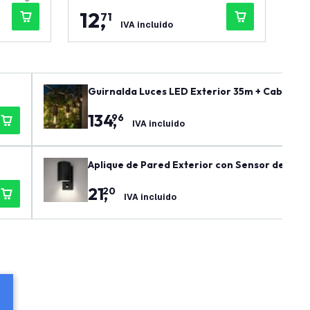
12
,
1
71
IVA incluido
Guirnalda Luces LED Exterior 35m + Cable de 
134
,
96
IVA incluido
Aplique de Pared Exterior con Sensor de Movim
gulable
21
,
20
IVA incluido