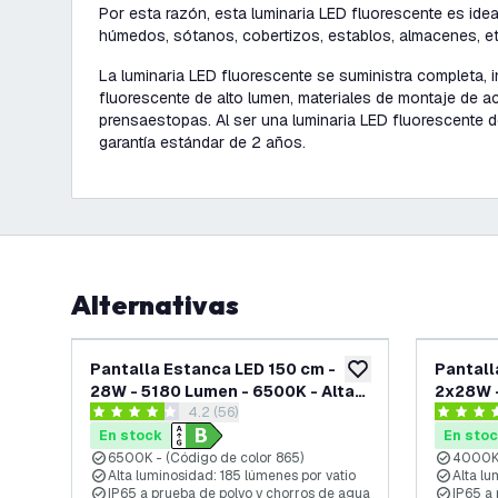
Por esta razón, esta luminaria LED fluorescente es idea
húmedos, sótanos, cobertizos, establos, almacenes, et
La luminaria LED fluorescente se suministra completa,
fluorescente de alto lumen, materiales de montaje de ac
prensaestopas. Al ser una luminaria LED fluorescente d
garantía estándar de 2 años.
Alternativas
Pantalla Estanca LED 150 cm -
Pantall
añadir a lista de des
28W - 5180 Lumen - 6500K - Alta
2x28W -
abrir el panel de reseñas
4.2 (56)
Eficiencia - Clase B - IP65 - con
Alta Efi
4.2 estrellas de puntuación
3.8 estre
Tubo LED
con dos
En stock
En sto
6500K - (Código de color 865)
4000K 
Alta luminosidad: 185 lúmenes por vatio
Alta lu
IP65 a prueba de polvo y chorros de agua
IP65 a