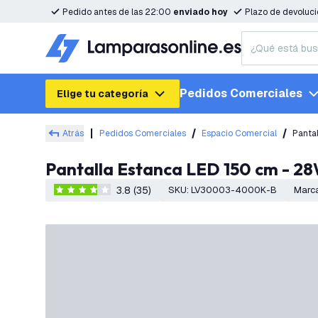
Pedido antes de las 22:00
enviado hoy
Plazo de devoluc
Pedidos Comerciales
Elige tu categoría
Atrás
Pedidos Comerciales
Espacio Comercial
Pantalla Estanca LED 150 cm - 28
3.8 (35)
SKU
:
LV30003-4000K-B
Marc
3.8 estrellas de puntuación