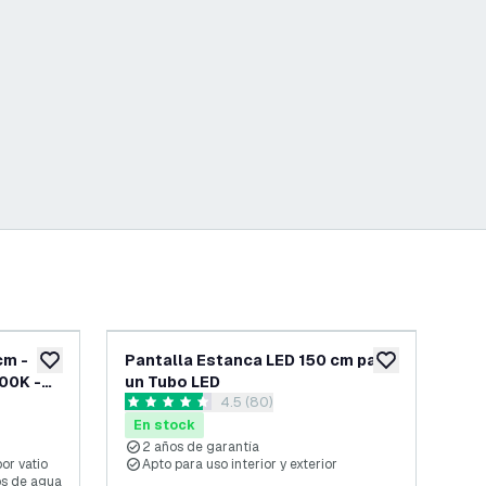
cm -
Pantalla Estanca LED 150 cm para
Pa
añadir a lista de deseos
añadir a lista d
00K -
un Tubo LED
do
 reseñas
abrir el panel de reseñas
4.5 (80)
IP65 -
4.5 estrellas de puntuación
4.3 
En stock
En
2 años de garantía
2
or vatio
Apto para uso interior y exterior
A
os de agua