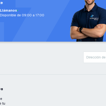
te
Llámanos
Disponible de 09:00 a 17:00
ta
se
e tu