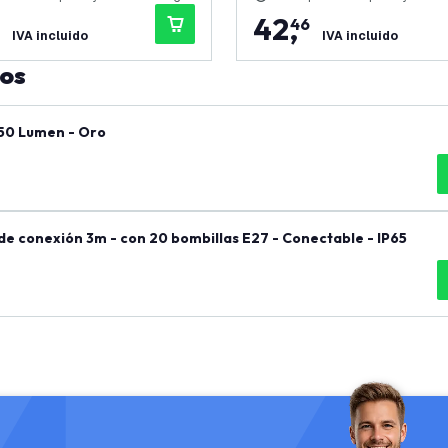
42
,
46
IVA incluido
IVA incluido
tos
 50 Lumen - Oro
de conexión 3m - con 20 bombillas E27 - Conectable - IP65