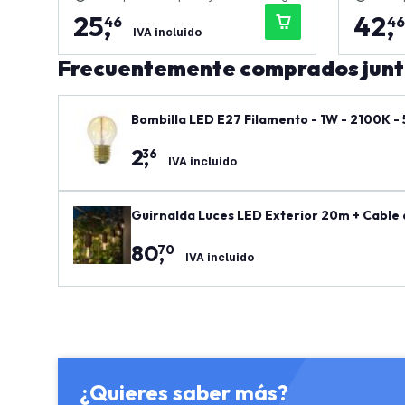
25
,
42
,
46
46
IVA incluido
Frecuentemente comprados jun
Bombilla LED E27 Filamento - 1W - 2100K -
2
,
36
IVA incluido
Guirnalda Luces LED Exterior 20m + Cable 
80
,
70
IVA incluido
¿Quieres saber más?