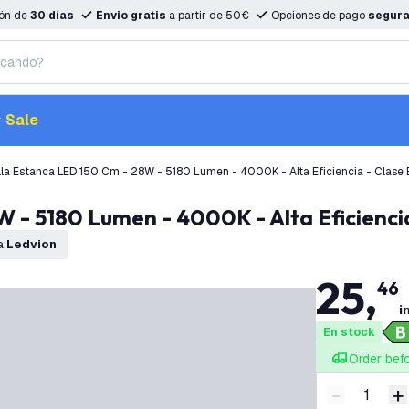
ión de
30 días
Envio gratis
a partir de 50€
Opciones de pago
segur
Sale
W - 5180 Lumen - 4000K - Alta Eficiencia
a
:
Ledvion
25
,
46
i
En stock
Order bef
-
+
Disminuir 
A