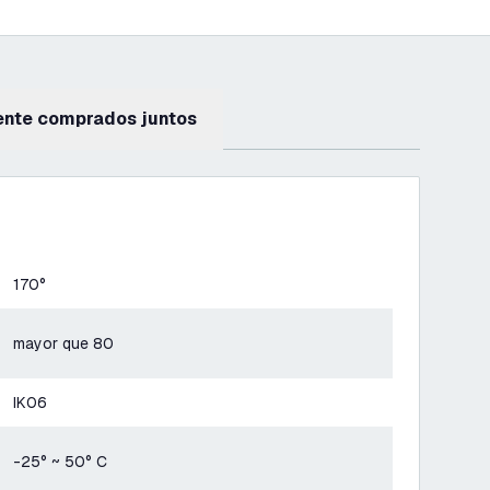
ente comprados juntos
170°
mayor que 80
IK06
-25° ~ 50° C