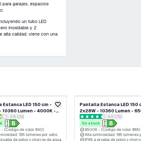
l para garajes, espacios
c.
 incluyendo un tubo LED
ero inoxidable y 2
e alta calidad, viene con una
a Estanca LED 150 cm -
Pantalla Estanca LED 150 
eos
añadir a lista de deseos
 10360 Lumen - 4000K -
2x28W - 10360 Lumen - 65
abrir el panel de reseñas
3.8 (26)
abrir el panel de
4.5 (78)
ciencia - Clase B - IP65 -
Alta Eficiencia - Clase B - 
llas de puntuación
4.5 estrellas de puntuación
 Tubos LED
con dos Tubos LED
ck
En stock
- (Código de color 840)
6500K - (Código de color 865)
minosidad: 185 lúmenes por vatio
Alta luminosidad: 185 lúmenes p
 prueba de polvo y chorros de agua
IP65 a prueba de polvo y chorr