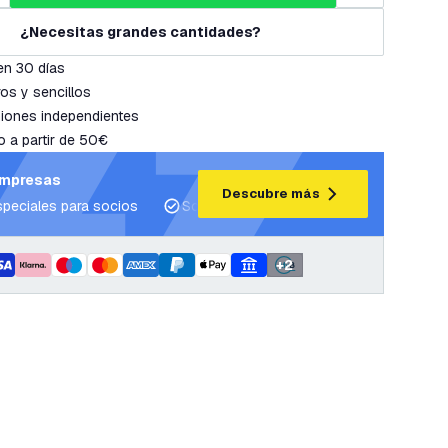
¿Necesitas grandes cantidades?
en 30 días
os y sencillos
iones independientes
o a partir de 50€
empresas
Descubre más
speciales para socios
Soporte para proyectos y planes de ilum
+
2