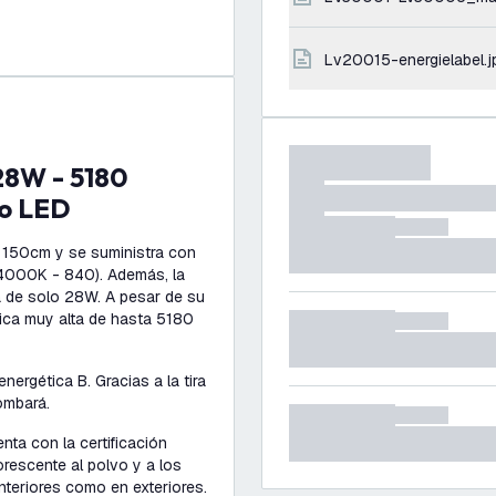
lv20015-energielabel.j
bo LED
e 150cm y se suministra con
 (4000K - 840). Además, la
a de solo 28W. A pesar de su
nica muy alta de hasta 5180
nergética B. Gracias a la tira
combará.
nta con la certificación
orescente al polvo y a los
interiores como en exteriores.