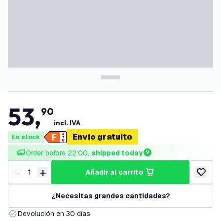
53
,
90
incl. IVA
Envío gratuito
En stock
Order before 22:00, 
shipped today
-
+
añadir al carrito
Disminuir cantidad
Aumentar cantidad
añadir a
¿Necesitas grandes cantidades?
Devolución en 30 días