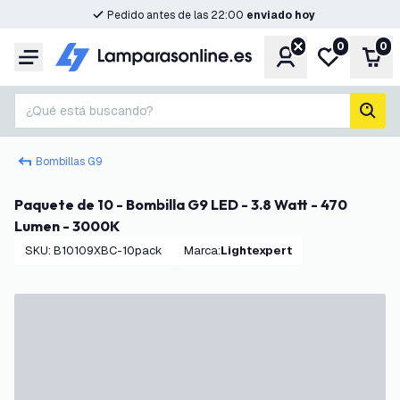
Pedido antes de las 22:00
enviado hoy
0
0
Cuenta
Mi lista de d
Carr
Menú
¿Qué está buscando?
busc
Bombillas G9
Paquete de 10 - Bombilla G9 LED - 3.8 Watt - 470
Lumen - 3000K
SKU
:
B10109XBC-10pack
Marca
:
Lightexpert