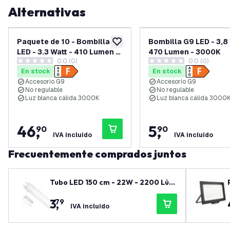
Alternativas
Paquete de 10 - Bombilla G9
Bombilla G9 LED - 3,8 
añadir a lista de deseos
LED - 3.3 Watt - 410 Lumen -
470 Lumen - 3000K
0.0 (0)
0.0 (0)
3000K
0 estrellas de puntuación
0 estrellas de puntuación
En stock
En stock
Accesorio G9
Accesorio G9
No regulable
No regulable
Luz blanca cálida 3000K
Luz blanca cálida 3000
46
,
5
,
90
90
IVA incluido
IVA incluido
Frecuentemente comprados juntos
Tubo LED 150 cm - 22W - 2200 Lúm
enes - 6500K - 3 años de garantía
3
,
79
IVA incluido