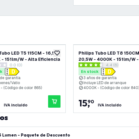
 Tubo LED T5 115CM - 16,5W
Philips Tubo LED T8 150CM
eos
añadir a lista de deseos
 - 151lm/W - Alta Eficiencia
20,5W - 4000K - 151lm/W -
0.0 (0)
abrir el panel de
4.4 (8)
Eficiencia
as de puntuación
4.4 estrellas de puntuación
ck
En stock
 de garantía
3 años de garantía
menes/Vatio
Incluye LED de arranque
- (Código de color 865)
4000K - (Código de color 840
15
,
90
IVA incluido
IVA incluido
tos
45 Lumen - Paquete de Descuento