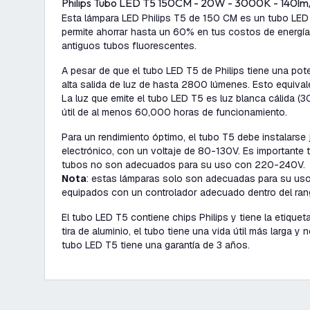
Philips Tubo LED T5 150CM - 20W - 3000K - 140lm/
Esta lámpara LED Philips T5 de 150 CM es un tubo LED d
permite ahorrar hasta un 60% en tus costos de energí
antiguos tubos fluorescentes.
A pesar de que el tubo LED T5 de Philips tiene una po
alta salida de luz de hasta 2800 lúmenes. Esto equival
La luz que emite el tubo LED T5 es luz blanca cálida (3
útil de al menos 60,000 horas de funcionamiento.
Para un rendimiento óptimo, el tubo T5 debe instalarse
electrónico, con un voltaje de 80-130V. Es importante
tubos no son adecuados para su uso con 220-240V.
Nota
: estas lámparas solo son adecuadas para su us
equipados con un controlador adecuado dentro del ran
El tubo LED T5 contiene chips Philips y tiene la etiqueta
tira de aluminio, el tubo tiene una vida útil más larga y
tubo LED T5 tiene una garantía de 3 años.