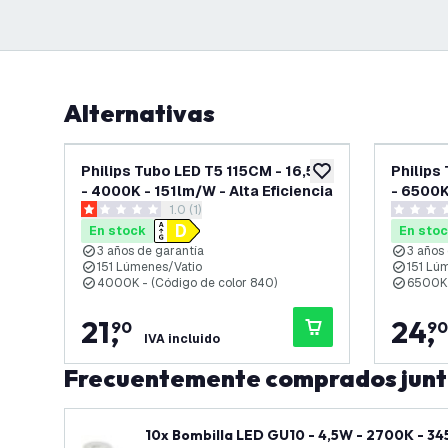
Alternativas
Philips Tubo LED T5 115CM - 16,5W
Philips
añadir a lista de des
- 4000K - 151lm/W - Alta Eficiencia
- 6500K
abrir el panel de reseñas
1.0 (1)
1 estrellas de puntuación
0 estrell
En stock
En sto
3 años de garantía
3 años
151 Lúmenes/Vatio
151 Lú
4000K - (Código de color 840)
6500K 
21
,
24
,
90
90
IVA incluido
Frecuentemente comprados jun
10x Bombilla LED GU10 - 4,5W - 2700K - 3