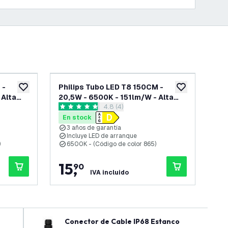
 -
Philips Tubo LED T8 150CM -
Phi
añadir a lista de deseos
añadir a lista d
 Alta
20,5W - 6500K - 151lm/W - Alta
400
 reseñas
abrir el panel de reseñas
4.8 (4)
Eficiencia
4.8 estrellas de puntuación
4 es
En stock
En
3 años de garantía
3
Incluye LED de arranque
I
)
6500K - (Código de color 865)
4
15
,
8
90
IVA incluido
Conector de Cable IP68 Estanco