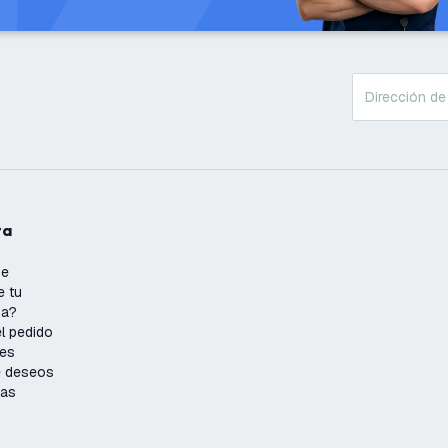
ta
se
e tu
ña?
l pedido
nes
de deseos
ias