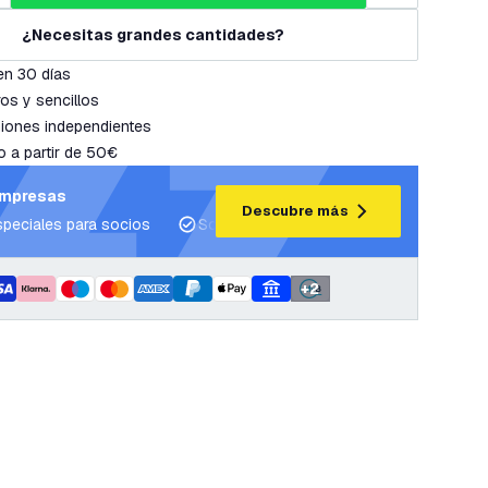
¿Necesitas grandes cantidades?
en 30 días
os y sencillos
iones independientes
o a partir de 50€
empresas
Descubre más
speciales para socios
Soporte para proyectos y planes de ilum
+
2