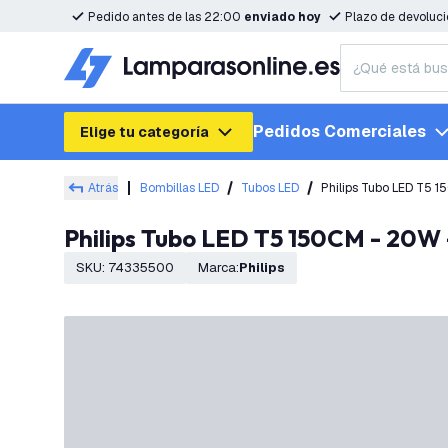
Pedido antes de las 22:00
enviado hoy
Plazo de devoluc
Pedidos Comerciales
Elige tu categoría
Atrás
Bombillas LED
Tubos LED
Philips Tubo LED T5 1
Philips Tubo LED T5 150CM - 20W 
SKU
:
74335500
Marca
:
Philips