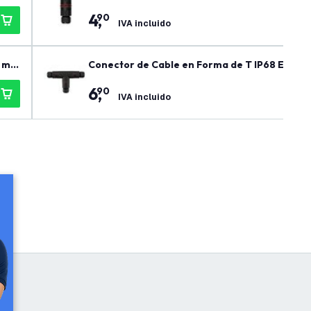
4
,
90
IVA incluido
1 me
Conector de Cable en Forma de T IP68 Estan
6
,
90
IVA incluido