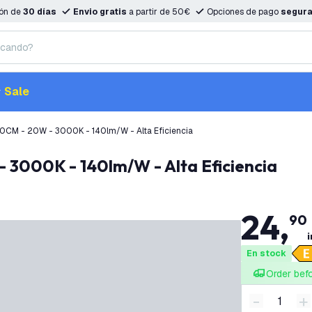
ión de
30 días
Envio gratis
a partir de 50€
Opciones de pago
segur
Sale
50CM - 20W - 3000K - 140lm/W - Alta Eficiencia
- 3000K - 140lm/W - Alta Eficiencia
24
,
90
i
En stock
Order bef
-
+
Disminuir 
A