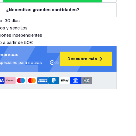
¿Necesitas grandes cantidades?
en 30 días
os y sencillos
iones independientes
o a partir de 50€
empresas
Descubre más
speciales para socios
Soporte para proyectos y planes de ilum
+
2