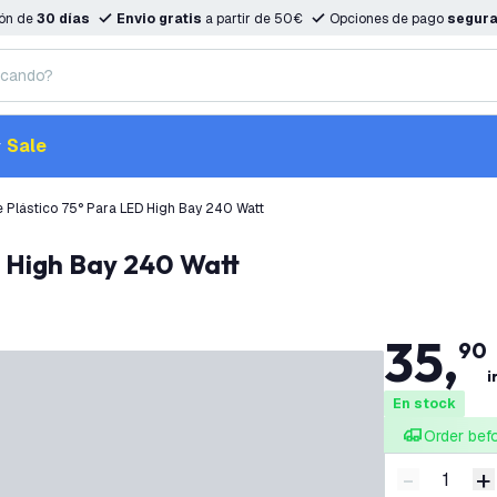
ión de
30 días
Envio gratis
a partir de 50€
Opciones de pago
segur
Sale
e Plástico 75° Para LED High Bay 240 Watt
ED High Bay 240 Watt
35
,
90
i
En stock
Order bef
-
+
Disminuir 
A