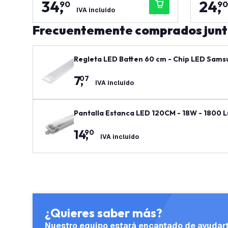
34
,
24
,
90
90
IVA incluido
Frecuentemente comprados jun
Regleta LED Batten 60 cm - Chip LED Samsu
7
,
07
IVA incluido
Pantalla Estanca LED 120CM - 18W - 1800 L
14
,
90
IVA incluido
¿Quieres saber más?
Nuestro equipo estará encantado de ayudar