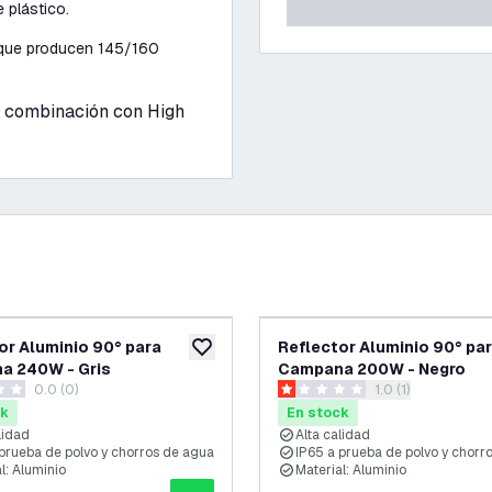
 plástico.
 que producen 145/160
en combinación con High
or Aluminio 90° para
Reflector Aluminio 90° pa
eos
añadir a lista de deseos
a 240W - Gris
Campana 200W - Negro
0.0 (0)
abrir el panel de 
1.0 (1)
as de puntuación
1 estrellas de puntuación
ck
En stock
lidad
Alta calidad
 prueba de polvo y chorros de agua
IP65 a prueba de polvo y chorr
l: Aluminio
Material: Aluminio