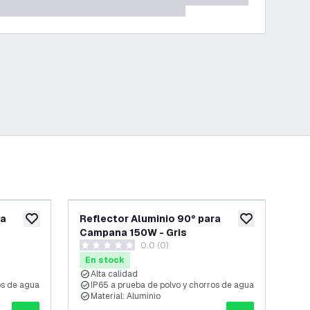
ra
Reflector Aluminio 90° para
Ref
añadir a lista de deseos
añadir a lista d
Campana 150W - Gris
Ca
reseñas
0.0 (0)
0 estrellas de puntuación
3.6 
En stock
En
Alta calidad
A
os de agua
IP65 a prueba de polvo y chorros de agua
I
Material: Aluminio
M