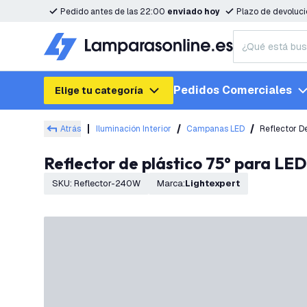
Pedido antes de las 22:00
enviado hoy
Plazo de devoluc
Pedidos Comerciales
Elige tu categoría
Atrás
Iluminación Interior
Campanas LED
Reflector D
Reflector de plástico 75° para L
SKU
:
Reflector-240W
Marca
:
Lightexpert