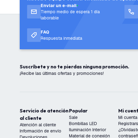
Enviar un e-mail
Tiempo medio de espera 1 día
laborable
FAQ
Respuesta inmediata
Suscríbete y no te pierdas ninguna promoción.
¡Recibe las últimas ofertas y promociones!
Servicio de atención
Popular
Mi cuen
Sale
Mi cuenta
al cliente
Bombillas LED
Registrar
Atención al cliente
Iluminación Interior
¿Olvidast
Información de envío
Material de conexión
contrase
Devoluciones