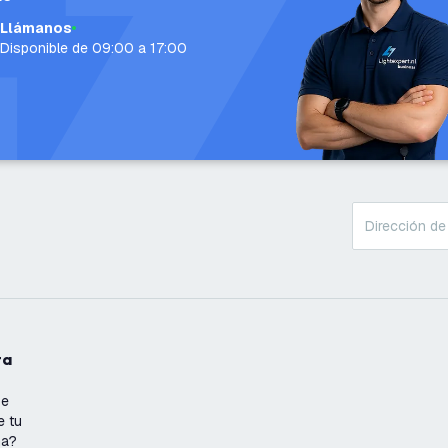
Llámanos
Disponible de 09:00 a 17:00
ta
se
e tu
ña?