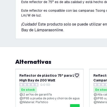
Este reflector de 75° es de alta calidad y está hecho de
Este reflector es compatible con las campanas Tsong
Lm/W de luz.
¡Cuidado! Este producto solo se puede utilizar 
Bay de Lámparasonline.
Alternativas
Reflector de plástico 75° para LED
Reflect
añadir a lista de des
High Bay de 200 Watt
Campan
0.0 (0)
0 estrellas de puntuación
0 estrell
En stock
En sto
2 an?os de garanti?a
Alta ca
IP65 a prueba de polvo y chorros de agua
IP65 a
Material: Pla?stico
Materia