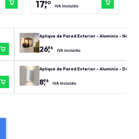
17
,
1
90
IVA incluido
Aplique de Pared Exterior - Aluminio - Negro -
26
,
96
IVA incluido
Aplique de Pared Exterior - Aluminio - Doble C
8
,
96
IVA incluido