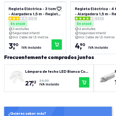
Regleta Eléctrica - 3 tomas
Regleta Eléctrica - 4
añadir a lista de deseos
- Alargadera 1,5 m - Regleta
- Alargadera 1,5 m - R
abrir el panel de reseñas
3.0 (1)
abrir el panel
4.3 (3)
de Enchufes - Negro
de Enchufes - Negro
3 estrellas de puntuación
4.3 estrellas de puntuación
En stock
En stock
3 enchufes
4 enchufes
Seguridad infantil
Seguridad infantil
Incl. Cable de 1,5 metros
Incl. Cable de 1,5 metros
3
,
4
,
90
90
IVA incluido
IVA incluido
Frecuentemente comprados juntos
Lámpara de techo LED Bianca Cua
rteto - Inclinable - Casquillo GU10
34,90
27
,
92
IVA incluido
¿Quieres saber más?