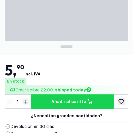
5
,
90
incl. IVA
En stock
Order before 22:00, 
shipped today
-
+
añadir al carrito
Disminuir cantidad
Aumentar cantidad
añadir a
¿Necesitas grandes cantidades?
Devolución en 30 días