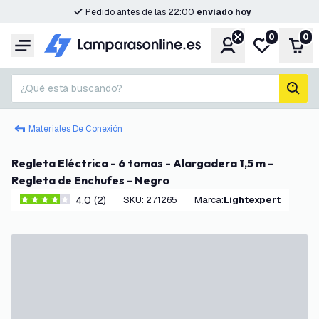
Pedido antes de las 22:00
enviado hoy
0
0
Cuenta
Mi lista de d
Carr
Menú
¿Qué está buscando?
busc
Materiales De Conexión
Regleta Eléctrica - 6 tomas - Alargadera 1,5 m -
Regleta de Enchufes - Negro
4.0 (2)
SKU
:
271265
Marca
:
Lightexpert
4 estrellas de puntuación