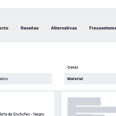
ucto
reseñas
Alternativas
Frecuentem
Color
atios
Material
gleta de Enchufes - Negro