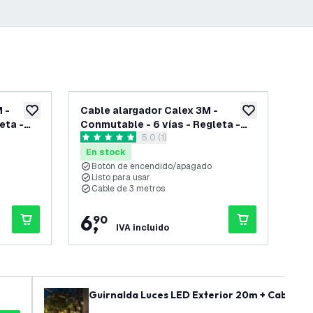
 -
Cable alargador Calex 3M -
Reg
añadir a lista de deseos
añadir a lista d
eta -
Conmutable - 6 vías - Regleta -
Enc
reseñas
abrir el panel de reseñas
5.0 (1)
Toma de mesa
5 estrellas de puntuación
4 es
En stock
En
Botón de encendido/apagado
C
Listo para usar
P
Cable de 3 metros
C
6
,
4
90
IVA incluido
Guirnalda Luces LED Exterior 20m + Cable de 