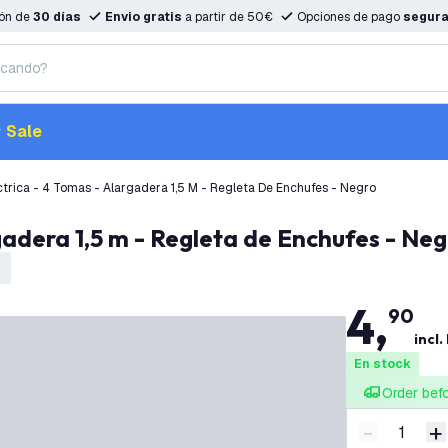
ión de
30 días
Envio gratis
a partir de 50€
Opciones de pago
segur
Sale
ctrica - 4 Tomas - Alargadera 1,5 M - Regleta De Enchufes - Negro
rgadera 1,5 m - Regleta de Enchufes - Neg
4
,
90
incl.
En stock
Order bef
-
+
Disminuir 
A