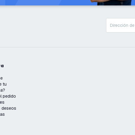
ta
se
e tu
ña?
l pedido
nes
de deseos
ias