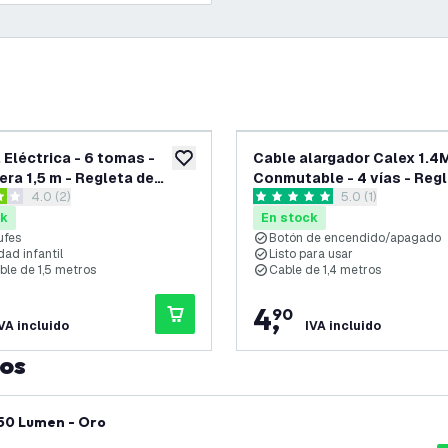
 Eléctrica - 6 tomas -
Cable alargador Calex 1.4M
eos
añadir a lista de deseos
era 1,5 m - Regleta de
Conmutable - 4 vías - Regl
abrir el panel de reseñas
4.0 (2)
abrir el panel de 
5.0 (1)
s - Negro
Toma de mesa
as de puntuación
5 estrellas de puntuación
ck
En stock
ufes
Botón de encendido/apagado
ad infantil
Listo para usar
able de 1,5 metros
Cable de 1,4 metros
4
,
90
VA incluido
IVA incluido
tos
 50 Lumen - Oro