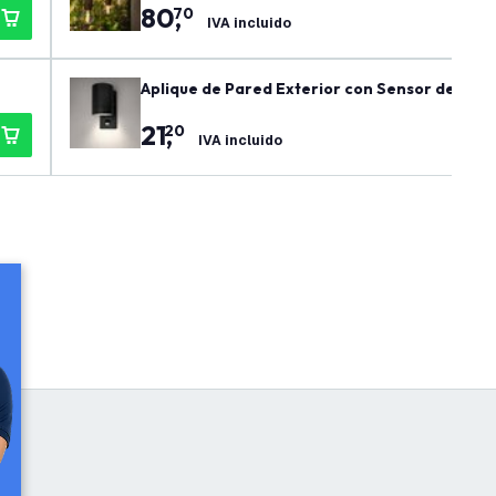
80
,
70
IVA incluido
Aplique de Pared Exterior con Sensor de Movim
gulable
21
,
20
IVA incluido