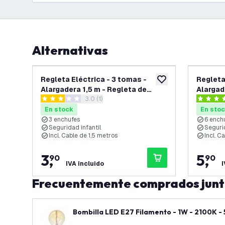
Alternativas
Regleta Eléctrica - 3 tomas -
Regleta
añadir a lista de des
Alargadera 1,5 m - Regleta de
Alargad
abrir el panel de reseñas
3.0 (1)
Enchufes - Negro
Enchufe
3 estrellas de puntuación
4 estrell
En stock
En sto
3 enchufes
6 ench
Seguridad infantil
Segurid
Incl. Cable de 1,5 metros
Incl. C
3
,
5
,
90
90
IVA incluido
I
Frecuentemente comprados jun
Bombilla LED E27 Filamento - 1W - 2100K -