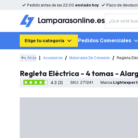
Pedido antes de las 22:00
enviado hoy
Plazo de devoluc
Pedidos Comerciales
Elige tu categoría
Atrás
Accesorios
Materiales De Conexión
Regleta Elé
Regleta Eléctrica - 4 tomas - Ala
4.3 (3)
SKU
:
271241
Marca
:
Lightexpert
4.3 estrellas de puntuación