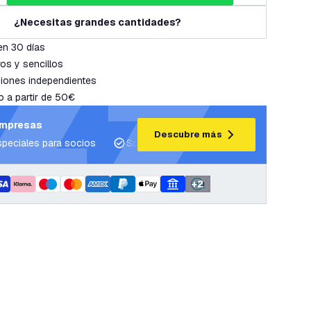
¿Necesitas grandes cantidades?
en 30 días
os y sencillos
iones independientes
o a partir de 50€
empresas
Descubre más
speciales para socios
Soporte para proyectos y planes de ilum
+
2