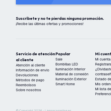
Suscríbete y no te pierdas ninguna promoción.
¡Recibe las últimas ofertas y promociones!
Servicio de atención
Popular
Mi cuen
Sale
Mi cuenta
al cliente
Bombillas LED
Registrar
Atención al cliente
Iluminación Interior
¿Olvidast
Información de envío
Material de conexión
contrase
Devoluciones
Iluminación Exterior
Estado de
Métodos de pago
Smart Home
Mis orde
Reembolsos
Mi lista 
Sobre nosotros
Preferenc
© Copyright 2026 - Lámparasonline.es