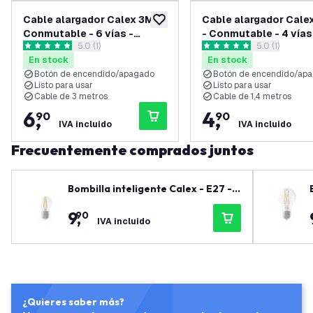
Cable alargador Calex 3M -
Cable alargador Cale
añadir a lista de deseos
Conmutable - 6 vías -
- Conmutable - 4 vías
abrir el panel de reseñas
5.0 (1)
abrir el panel
5.0 (1)
Regleta - Toma de mesa
Regleta - Toma de m
5 estrellas de puntuación
5 estrellas de puntuación
En stock
En stock
Botón de encendido/apagado
Botón de encendido/ap
Listo para usar
Listo para usar
Cable de 3 metros
Cable de 1,4 metros
6
,
4
,
90
90
IVA incluido
IVA incluido
Frecuentemente comprados juntos
Bombilla inteligente Calex - E27 -
4.9W - 470 lúmenes - 1800K - 3000
9
,
90
K
IVA incluido
¿Quieres saber más?