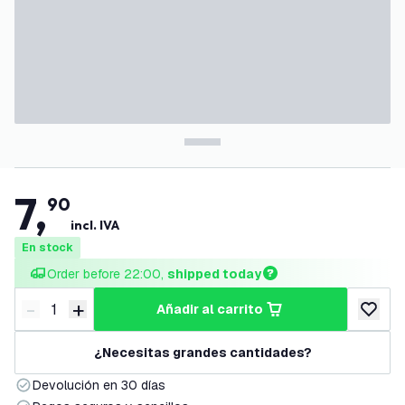
7
,
90
incl. IVA
En stock
Order before 22:00, 
shipped today
-
+
añadir al carrito
Disminuir cantidad
Aumentar cantidad
añadir a
¿Necesitas grandes cantidades?
Devolución en 30 días