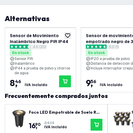
Alternativas
Sensor de Movimiento
Sensor de movimient
añadir a lista de deseos
Inalámbrico Negro PIR IP44
empotrado negro de 
abrir el panel de reseñas
4.5 (20)
abrir el panel
5.0 (1)
con interruptor crepu
4.5 estrellas de puntuación
5 estrellas de puntuación
En stock
En stock
de alcance de 8 m
Sensor PIR
IP20 a prueba de polvo
Inalámbrico
Distancia de detección 
IP44 a prueba de polvo y chorros
Incluye interruptor crepu
de agua
8
,
9
,
46
56
IVA incluido
IVA incluido
Frecuentemente comprados juntos
Foco LED Empotrable de Suelo Red
ondo - IP67 - GU10 - Negro - Cable
24,14
16
,
de 1M - Orientable
90
IVA incluido