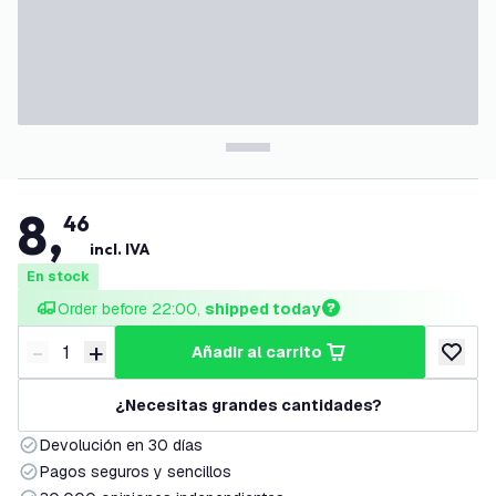
8
,
46
incl. IVA
En stock
Order before 22:00, 
shipped today
-
+
añadir al carrito
Disminuir cantidad
Aumentar cantidad
añadir a
¿Necesitas grandes cantidades?
Devolución en 30 días
Pagos seguros y sencillos