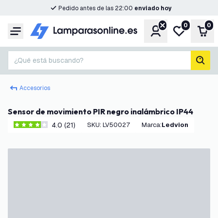
Pedido antes de las 22:00
enviado hoy
0
0
Cuenta
Mi lista de d
Carr
Menú
¿Qué está buscando?
busc
Accesorios
Sensor de movimiento PIR negro inalámbrico IP44
4.0 (21)
SKU
:
LV50027
Marca
:
Ledvion
4 estrellas de puntuación