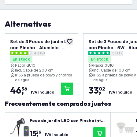
Alternativas
Set de 3 Focos de jardín LED
Set de 3 Focos de jar
añadir a lista de deseos
con Pincho - Aluminio -
con Pincho - 5W - Alu
abrir el panel de reseñas
4.3 (9)
abrir el pane
5.0 (7)
Negro - Casquillo GU10 -
Negro - Casquillo GU1
4.3 estrellas de puntuación
5 estrellas de puntuación
En stock
En stock
IP65 - Cable de 2 metros
IP65 - Cable de 1 met
Racor GU10
Racor GU10
con enchufe
Incl. Cable de 200 cm
Incl. Cable de 100 cm
IP65 a prueba de polvo y chorros
IP65 a prueba de polvo y
de agua
de agua
46
,
33
,
36
02
IVA incluido
IVA incluido
Frecuentemente comprados juntos
Foco de jardín LED con Pincho intel
igente - 4.9W - Aluminio - Negro - I
15
,
26
P65 - RGB + CCT - Cable de 1 metro
IVA incluido