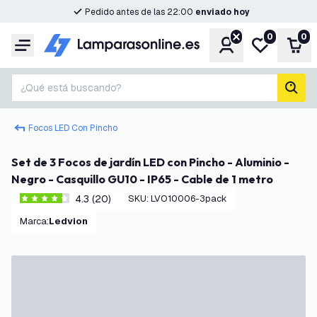
Pedido antes de las 22:00
enviado hoy
0
0
Cuenta
Mi lista de d
Carr
Menú
¿Qué está buscando?
busc
Focos LED Con Pincho
Set de 3 Focos de jardín LED con Pincho - Aluminio -
Negro - Casquillo GU10 - IP65 - Cable de 1 metro
4.3 (20)
SKU
:
LVO10006-3pack
4.3 estrellas de puntuación
Marca
:
Ledvion