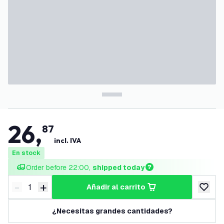
26
,
87
incl. IVA
En stock
Order before 22:00, 
shipped today
-
+
añadir al carrito
Disminuir cantidad
Aumentar cantidad
añadir a
¿Necesitas grandes cantidades?