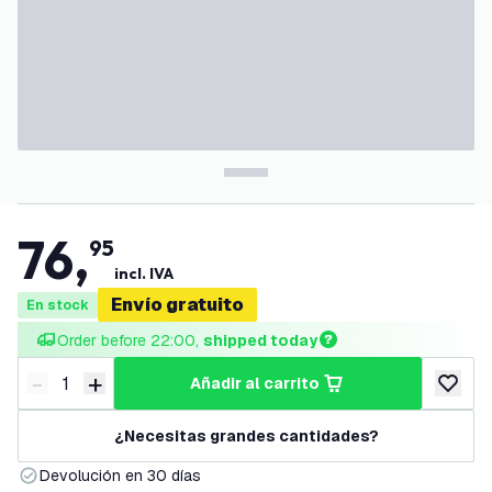
76
,
95
incl. IVA
Envío gratuito
En stock
Order before 22:00, 
shipped today
-
+
añadir al carrito
Disminuir cantidad
Aumentar cantidad
añadir a
¿Necesitas grandes cantidades?
Devolución en 30 días