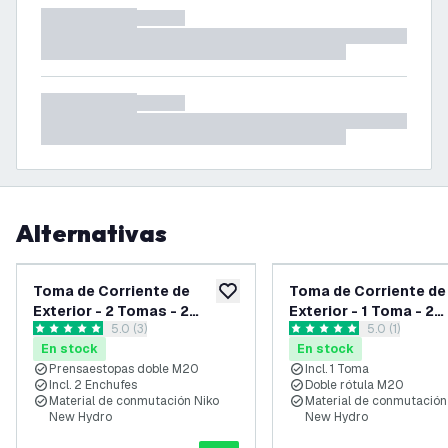
Alternativas
Toma de Corriente de
Toma de Corriente de
añadir a lista de deseos
Exterior - 2 Tomas - 2
Exterior - 1 Toma - 2
abrir el panel de reseñas
5.0 (3)
abrir el panel
5.0 (1)
Prensaestopas - IP55 - 65
Prensaestopas - IP55
5 estrellas de puntuación
5 estrellas de puntuación
En stock
En stock
cm
cm
Prensaestopas doble M20
Incl. 1 Toma
Incl. 2 Enchufes
Doble rótula M20
Material de conmutación Niko
Material de conmutación
New Hydro
New Hydro