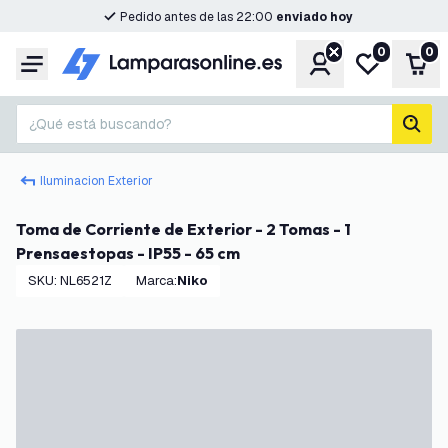
Pedido antes de las 22:00
enviado hoy
0
0
Cuenta
Mi lista de d
Carr
Menú
¿Qué está buscando?
busc
Iluminacion Exterior
Toma de Corriente de Exterior - 2 Tomas - 1
Prensaestopas - IP55 - 65 cm
SKU
:
NL6521Z
Marca
:
Niko