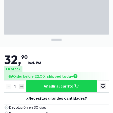
32
,
90
incl. IVA
En stock
Order before 22:00, 
shipped today
-
+
añadir al carrito
Disminuir cantidad
Aumentar cantidad
añadir a
¿Necesitas grandes cantidades?
Devolución en 30 días