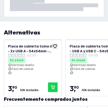
Alternativas
Placa de cubierta toma USB
Placa de cubierta to
añadir a lista de deseos
- 2x USB A - 54x54mm -
- USB A y USB C - 54
0.0 (0)
0.0 (0)
Blanco
- Blanco
0 estrellas de puntuación
0 estrellas de puntuación
En stock
En stock
Hermoso diseño
Hermoso diseño
Fácil de colocar
Fácil de colocar
3
,
3
,
90
90
IVA incluido
IVA incluido
Frecuentemente comprados juntos