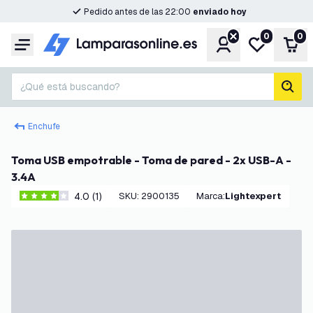
Pedido antes de las 22:00
enviado hoy
0
0
Cuenta
Mi lista de d
Carr
Menú
¿Qué está buscando?
busc
Enchufe
Toma USB empotrable - Toma de pared - 2x USB-A -
3.4A
4.0 (1)
SKU
:
2900135
Marca
:
Lightexpert
4 estrellas de puntuación