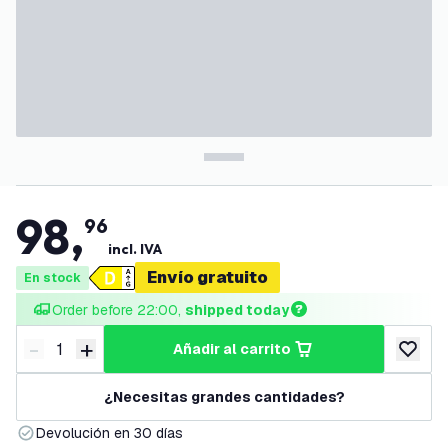
98
,
96
incl. IVA
Envío gratuito
En stock
Order before 22:00, 
shipped today
-
+
añadir al carrito
Disminuir cantidad
Aumentar cantidad
añadir a
¿Necesitas grandes cantidades?
Devolución en 30 días