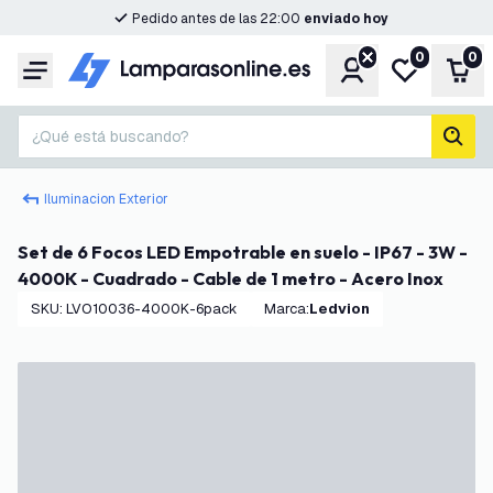
Pedido antes de las 22:00
enviado hoy
0
0
Cuenta
Mi lista de d
Carr
Menú
¿Qué está buscando?
busc
Iluminacion Exterior
Set de 6 Focos LED Empotrable en suelo - IP67 - 3W -
4000K - Cuadrado - Cable de 1 metro - Acero Inox
SKU
:
LVO10036-4000K-6pack
Marca
:
Ledvion