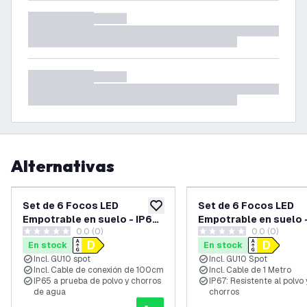
Alternativas
Set de 6 Focos LED
Set de 6 Focos LED
añadir a lista de deseos
Empotrable en suelo - IP67
Empotrable en suelo 
0.0 (0)
0.0 (0)
- 3W - 4000K - Redondo -
- 3W - 6500K - Cuadr
0 estrellas de puntuación
0 estrellas de puntuación
En stock
En stock
Cable de 1 metro - Acero
Cable de 1 metro - Ac
Incl. GU10 spot
Incl. GU10 Spot
Inox
Inox
Incl. Cable de conexión de 100cm
Incl. Cable de 1 Metro
IP65 a prueba de polvo y chorros
IP67: Resistente al polvo 
de agua
chorros