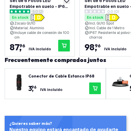
Set de 6 Focos LED
Set de 6 Focos LED
añadir a lista de deseos
Empotrable en suelo - IP67
Empotrable en suelo 
abrir el panel de reseñas
5.0 (2)
0.0 (0)
- 3W - 2700K - Redondo -
- 3W - 2700K - Cuadra
5 estrellas de puntuación
0 estrellas de puntuación
En stock
En stock
Cable de 1 metro - Negro
Cable de 1 metro - Ac
Zócalo GU10
Incl. GU10 Spot
Inox
Material: Aluminio
Incl. Cable de 1 Metro
Incluye cable de conexión de 100
IP67: Resistente al polvo 
cm
chorros
87
,
98
,
96
96
IVA incluido
IVA incluido
Frecuentemente comprados juntos
Conector de Cable Estanco IP68
3
,
96
IVA incluido
¿Quieres saber más?
Nuestro equipo estará encantado de ayudarte