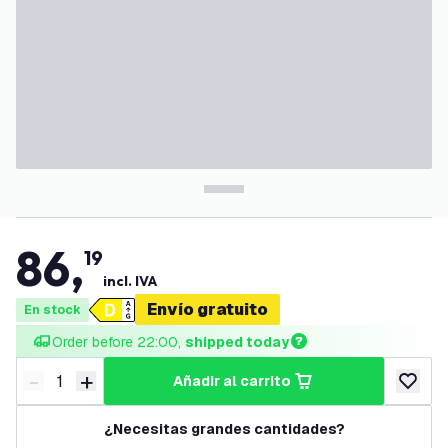
86
,
19
incl. IVA
Envío gratuito
En stock
Order before 22:00, 
shipped today
-
+
añadir al carrito
Disminuir cantidad
Aumentar cantidad
añadir a
¿Necesitas grandes cantidades?