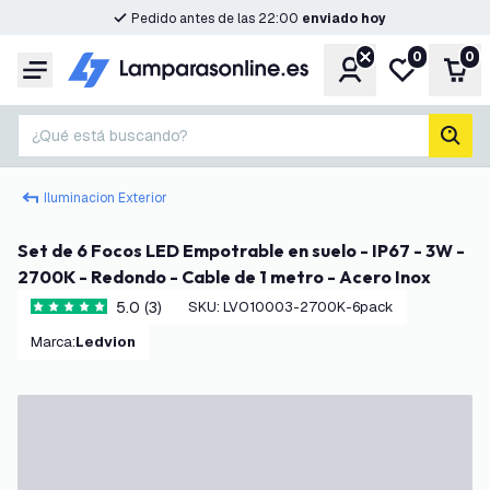
Pedido antes de las 22:00
enviado hoy
0
0
Cuenta
Mi lista de d
Carr
Menú
¿Qué está buscando?
busc
Iluminacion Exterior
Set de 6 Focos LED Empotrable en suelo - IP67 - 3W -
2700K - Redondo - Cable de 1 metro - Acero Inox
5.0 (3)
SKU
:
LVO10003-2700K-6pack
5 estrellas de puntuación
Marca
:
Ledvion