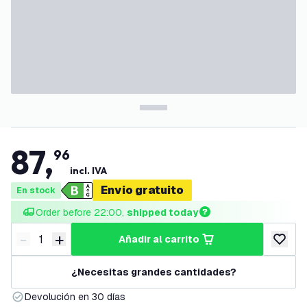
87
,
96
incl. IVA
Envío gratuito
En stock
Order before 22:00, 
shipped today
-
+
añadir al carrito
Disminuir cantidad
Aumentar cantidad
añadir a
¿Necesitas grandes cantidades?
Devolución en 30 días