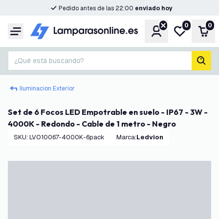
Pedido antes de las 22:00
enviado hoy
0
0
Cuenta
Mi lista de d
Carr
Menú
¿Qué está buscando?
busc
Iluminacion Exterior
Set de 6 Focos LED Empotrable en suelo - IP67 - 3W -
4000K - Redondo - Cable de 1 metro - Negro
SKU
:
LVO10067-4000K-6pack
Marca
:
Ledvion