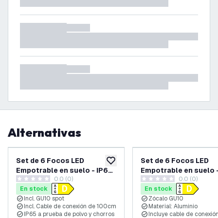
Alternativas
Set de 6 Focos LED
Set de 6 Focos LED
añadir a lista de deseos
Empotrable en suelo - IP67
Empotrable en suelo 
0.0 (0)
0.0 (0)
- 3W - 4000K - Redondo -
- 3W - 6500K - Redon
0 estrellas de puntuación
0 estrellas de puntuación
En stock
En stock
Cable de 1 metro - Acero
Cable de 1 metro - Ne
Incl. GU10 spot
Zócalo GU10
Inox
Incl. Cable de conexión de 100cm
Material: Aluminio
IP65 a prueba de polvo y chorros
Incluye cable de conexió