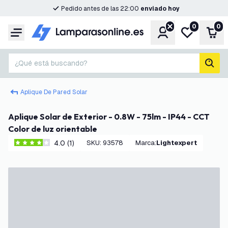
Pedido antes de las 22:00
enviado hoy
0
0
Cuenta
Mi lista de d
Carr
Menú
¿Qué está buscando?
busc
Aplique De Pared Solar
Aplique Solar de Exterior - 0.8W - 75lm - IP44 - CCT
Color de luz orientable
4.0 (1)
SKU
:
93578
Marca
:
Lightexpert
4 estrellas de puntuación