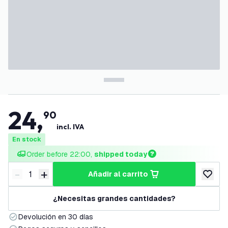
24
,
90
incl. IVA
En stock
Order before 22:00, 
shipped today
-
+
añadir al carrito
Disminuir cantidad
Aumentar cantidad
añadir a
¿Necesitas grandes cantidades?
Devolución en 30 días