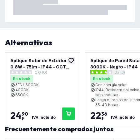
Alternativas
Aplique Solar de Exterior -
Aplique de Pared Sola
añadir a lista de deseos
0.8W - 75lm - IP44 - CCT
3000K - Negro - IP44
0.0 (0)
abrir el panel
3.7 (3)
Color de luz orientable
0 estrellas de puntuación
3.7 estrellas de puntuación
En stock
En stock
3EN1: 3000K
Con energía solar
4000K
IP44: Resistente al polvo
6500K
salpicaduras
Larga duración de la co
35-40 horas
24
,
22
,
90
36
IVA incluido
IVA incluido
Frecuentemente comprados juntos