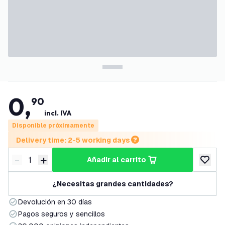
0
,
90
incl. IVA
Disponible próximamente
Delivery time: 2-5 working days
-
+
añadir al carrito
Disminuir cantidad
Aumentar cantidad
añadir a
¿Necesitas grandes cantidades?
Devolución en 30 días
Pagos seguros y sencillos