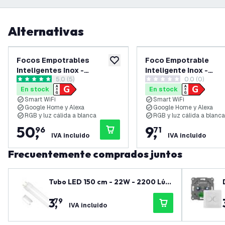
Alternativas
Focos Empotrables
Foco Empotrable
añadir a lista de deseos
Inteligentes Inox -
Inteligente Inox -
abrir el panel de reseñas
5.0 (5)
0.0 (0)
Amsterdam - Regulable -
Amsterdam - Regulabl
5 estrellas de puntuación
0 estrellas de puntuación
En stock
En stock
RGB+CCT - Pack de 6
RGB+CCT
Smart WiFi
Smart WiFi
Google Home y Alexa
Google Home y Alexa
RGB y luz cálida a blanca
RGB y luz cálida a blanca
50
,
9
,
96
71
IVA incluido
IVA incluido
Frecuentemente comprados juntos
Tubo LED 150 cm - 22W - 2200 Lúm
enes - 6500K - 3 años de garantía
3
,
79
IVA incluido