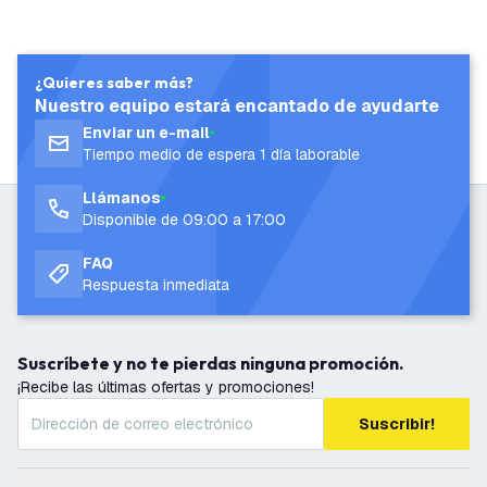
¿Quieres saber más?
Nuestro equipo estará encantado de ayudarte
Enviar un e-mail
Tiempo medio de espera 1 día laborable
Llámanos
Disponible de 09:00 a 17:00
FAQ
Respuesta inmediata
Suscríbete y no te pierdas ninguna promoción.
¡Recibe las últimas ofertas y promociones!
Suscribir!