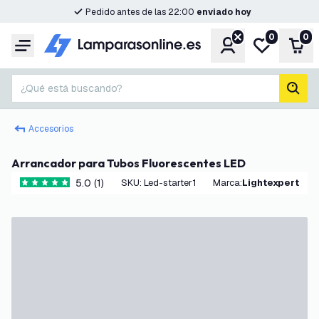
Pedido antes de las 22:00
enviado hoy
0
0
Cuenta
Mi lista de d
Carr
Menú
¿Qué está buscando?
busc
Accesorios
Arrancador para Tubos Fluorescentes LED
5.0 (1)
SKU
:
Led-starter1
Marca
:
Lightexpert
5 estrellas de puntuación